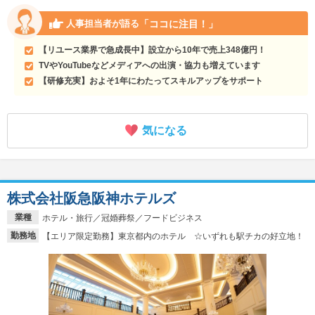
「ココに注目！」
人事担当者が語る
【リユース業界で急成長中】設立から10年で売上348億円！
TVやYouTubeなどメディアへの出演・協力も増えています
【研修充実】およそ1年にわたってスキルアップをサポート
気になる
株式会社阪急阪神ホテルズ
業種
ホテル・旅行／冠婚葬祭／フードビジネス
勤務地
【エリア限定勤務】東京都内のホテル ☆いずれも駅チカの好立地！