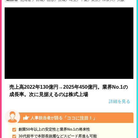
就活支援
就活コラム
就活ノウハウが満載！
お役立ち記事・相談室など
適職診断
就活チャンネル
あなたに合う仕事を診断！
動画で対策講座をチェック
就活ニュースペーパー
よくある質問
就活時事ニュースを更新
不明点があればこちら
売上高2022年130億円→2025年450億円。業界No.1の
成長率。次に見据えるのは株式上場
詳細を見る
「ココに注目！」
人事担当者が語る
創業50年以上の安定性と業界No.1の将来性
30代前半で本部長抜擢などスピード昇進も可能