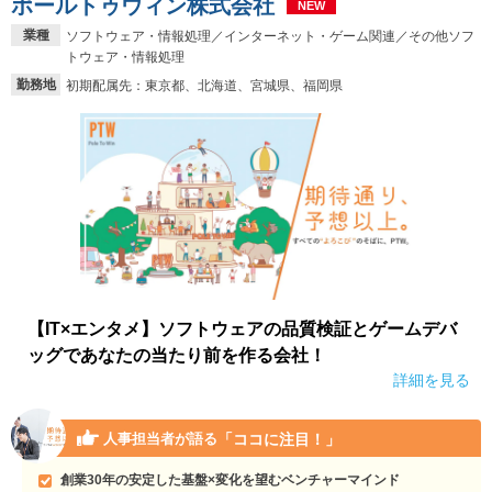
ポールトゥウィン株式会社
NEW
業種
ソフトウェア・情報処理／インターネット・ゲーム関連／その他ソフ
トウェア・情報処理
勤務地
初期配属先：東京都、北海道、宮城県、福岡県
【IT×エンタメ】ソフトウェアの品質検証とゲームデバ
ッグであなたの当たり前を作る会社！
詳細を見る
「ココに注目！」
人事担当者が語る
創業30年の安定した基盤×変化を望むベンチャーマインド