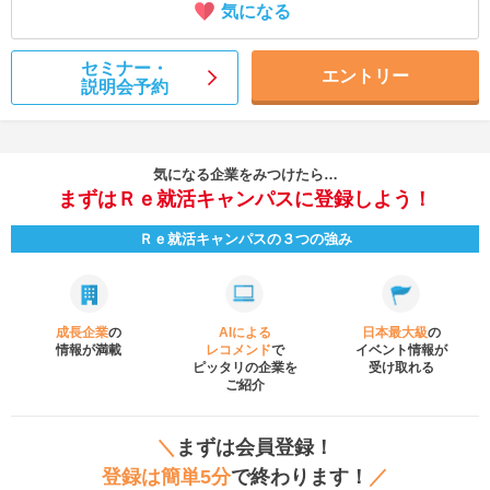
気になる
セミナー・
エントリー
説明会予約
気になる企業をみつけたら…
まずはＲｅ就活キャンパスに登録しよう！
Ｒｅ就活キャンパスの３つの強み
成長企業
の
AIによる
日本最大級
の
情報が満載
レコメンド
で
イベント
情報が
ピッタリの企業を
受け取れる
ご紹介
＼
まずは会員登録！
登録は簡単5分
で終わります！
／