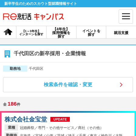
新卒学生のためのスカウト型就職情報サイト
【4年生】
イベントを
【1～3年生】
採用情報を
就活支援
インターンを探す
探す
会員登録
ログイン
探す
会員ID・パスワードを忘れた方はこちら
千代田区の新卒採用・企業情報
探す
千代田区
勤務地
検索条件を確認・変更
【4年生】
【4年生】
【1～3年生】
採用情報を探す
説明会を探す
インターンを探す
186
全
件
イベントを探す
スカウト
お知らせ
株式会社金宝堂
UPDATE
業種
冠婚葬祭／専門・その他サービス／商社（その他）
就活ノウハウ・サポート
勤務地
北海道 ／宮城／山形／茨城／埼玉／千葉／東京／神奈川／大阪