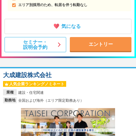
エリア別採用のため、転居を伴う転勤なし
気になる
セミナー・
エントリー
説明会予約
大成建設株式会社
人気企業ランキングノミネート
業種
建設・住宅関連
勤務地
全国および海外（エリア限定勤務あり）