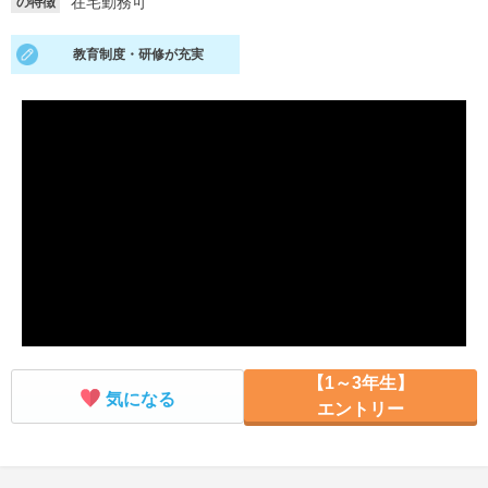
在宅勤務可
の特徴
就活支援
就活コラム
教育制度・研修が充実
就活ノウハウが満載！
お役立ち記事・相談室など
適職診断
就活チャンネル
あなたに合う仕事を診断！
動画で対策講座をチェック
就活ニュースペーパー
よくある質問
就活時事ニュースを更新
不明点があればこちら
【1～3年生】
気になる
エントリー