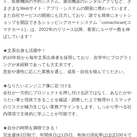
ト、医療機関の予約システム、通信機器のレンタルアプリなど、さ
まざまなWebサイト・アプリ・システムの開発に携わっています。
また自社サービスの開発にも注力しており、誰でも簡単にネットシ
ョップを開設できるショッピングカートシステム「comachicart(コ
マチカート)」は、2022年のリリース以降、着実にユーザー数を伸
ばしています！
★文系出身も活躍中！
約10年前から毎年文系出身者を採用しており、在学中にプログラミ
ングが未経験であっても大丈夫です。
意欲や適性に応じた業務を通じ、成長・自信を積んでください。
★なりたいエンジニア像に近づける
会社が一方的にプロジェクトを押し付ける訳ではなく、あなたがや
りたい事と現状できることを確認・調整した上で無理やミスマッチ
のリスクが極力生じない業務アサインをします。しっかり学べる社
内環境で主体的に学ぶことが可能です。
★自分の時間を満喫できる！
完全週休2日制で、年間休日は125日。有休の消化率はほぼ100％で