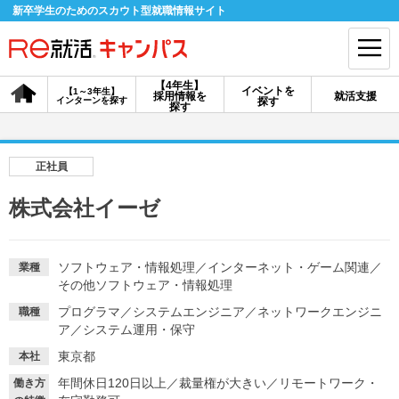
新卒学生のためのスカウト型就職情報サイト
【4年生】
イベントを
【1～3年生】
採用情報を
就活支援
インターンを探す
探す
会員登録
ログイン
探す
会員ID・パスワードを忘れた方はこちら
正社員
探す
株式会社イーゼ
【4年生】
【4年生】
【1～3年生】
採用情報を探す
説明会を探す
インターンを探す
ソフトウェア・情報処理
／
インターネット・ゲーム関連
／
業種
その他ソフトウェア・情報処理
プログラマ
／
システムエンジニア
／
ネットワークエンジニ
職種
イベントを探す
ア
／
システム運用・保守
スカウト
お知らせ
東京都
本社
年間休日120日以上
／
裁量権が大きい
／
リモートワーク・
就活ノウハウ・サポート
働き方