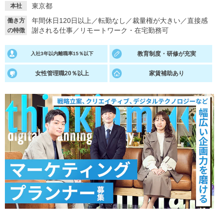
東京都
本社
就活支援
就活コラム
年間休日120日以上
／
転勤なし
／
裁量権が大きい
／
直接感
働き方
謝される仕事
／
リモートワーク・在宅勤務可
の特徴
就活ノウハウが満載！
お役立ち記事・相談室など
適職診断
就活チャンネル
教育制度・研修が充実
入社3年以内離職率15％以下
あなたに合う仕事を診断！
動画で対策講座をチェック
女性管理職20％以上
家賃補助あり
就活ニュースペーパー
よくある質問
就活時事ニュースを更新
不明点があればこちら