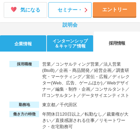
エントリー
気になる
セミナー・
説明会
インターンシップ
採用情報
企業情報
＆キャリア情報
営業／コンサルティング営業／法人営業
採用職種
(BtoB)／企画・商品開発／経営企画／調査研
究・マーケティング／宣伝・広報／ディレク
ター(Web、広告、ゲームほか)／Webデザイ
ナー／編集・制作・企画／コンサルタント／
ITコンサルタント／データサイエンティスト
東京都／千代田区
勤務地
年間休日120日以上／転勤なし／裁量権が大
働き方の特徴
きい／直接感謝される仕事／リモートワー
ク・在宅勤務可