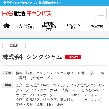
新卒学生のためのスカウト型就職情報サイト
【4年生】
イベントを
【1～3年生】
採用情報を
就活支援
インターンを探す
探す
会員登録
ログイン
探す
会員ID・パスワードを忘れた方はこちら
正社員
探す
株式会社シンクジャム
UPDATE
【4年生】
【4年生】
【1～3年生】
採用情報を探す
説明会を探す
インターンを探す
情報・調査・コンサルティング
／
放送・新聞・広告・出版
業種
／
専門・その他サービス
営業
／
法人営業(BtoB)
／
コンサルティング営業
／
コンサル
職種
イベントを探す
タント
／
ディレクター(Web、広告、ゲームほか)
スカウト
お知らせ
／
Webデ
ザイナー
／
ITコンサルタント
／
データサイエンティスト
／
企画・商品開発
／
経営企画
／
調査研究・マーケティング
／
宣伝・広報
／
編集・制作・企画
就活ノウハウ・サポート