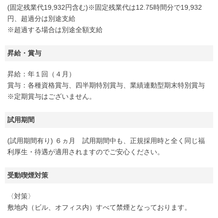
(固定残業代19,932円含む)※固定残業代は12.75時間分で19,932
円、超過分は別途支給
※超過する場合は別途全額支給
昇給・賞与
昇給：年１回（４月）
賞与：各種資格賞与、四半期特別賞与、業績連動型期末特別賞与
※定期賞与はございません。
試用期間
(試用期間有り) ６ヵ月 試用期間中も、正規採用時と全く同じ福
利厚生・待遇が適用されますのでご安心ください。
受動喫煙対策
〈対策〉
敷地内（ビル、オフィス内）すべて禁煙となっております。