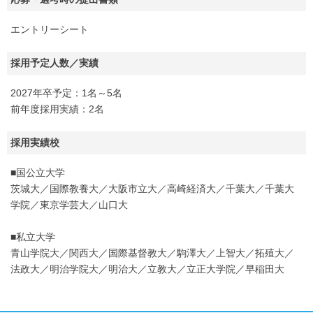
エントリーシート
採用予定人数／実績
2027年卒予定：1名～5名
前年度採用実績：2名
採用実績校
■国公立大学
茨城大／国際教養大／大阪市立大／高崎経済大／千葉大／千葉大
学院／東京学芸大／山口大
■私立大学
青山学院大／関西大／国際基督教大／駒澤大／上智大／拓殖大／
法政大／明治学院大／明治大／立教大／立正大学院／早稲田大