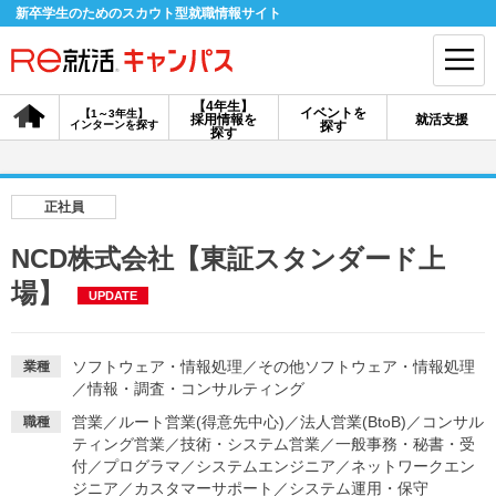
新卒学生のためのスカウト型就職情報サイト
【4年生】
イベントを
【1～3年生】
採用情報を
就活支援
インターンを探す
探す
会員登録
ログイン
探す
会員ID・パスワードを忘れた方はこちら
正社員
探す
NCD株式会社【東証スタンダード上
場】
UPDATE
【4年生】
【4年生】
【1～3年生】
採用情報を探す
説明会を探す
インターンを探す
ソフトウェア・情報処理
／
その他ソフトウェア・情報処理
業種
／
情報・調査・コンサルティング
イベントを探す
スカウト
お知らせ
営業
／
ルート営業(得意先中心)
／
法人営業(BtoB)
／
コンサル
職種
ティング営業
／
技術・システム営業
／
一般事務・秘書・受
付
／
プログラマ
／
システムエンジニア
／
ネットワークエン
就活ノウハウ・サポート
ジニア
／
カスタマーサポート
／
システム運用・保守