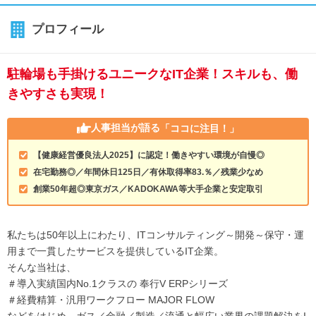
プロフィール
駐輪場も手掛けるユニークなIT企業！スキルも、働
きやすさも実現！
人事担当が語る
「ココに注目！」
【健康経営優良法人2025】に認定！働きやすい環境が自慢◎
在宅勤務◎／年間休日125日／有休取得率83.％／残業少なめ
創業50年超◎東京ガス／KADOKAWA等大手企業と安定取引
私たちは50年以上にわたり、ITコンサルティング～開発～保守・運
用まで一貫したサービスを提供しているIT企業。
そんな当社は、
＃導入実績国内No.1クラスの 奉行V ERPシリーズ
＃経費精算・汎用ワークフロー MAJOR FLOW
などをはじめ、ガス／金融／製造／流通と幅広い業界の課題解決をI