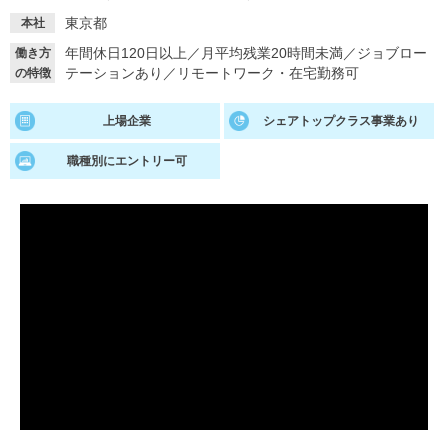
東京都
本社
就活支援
就活コラム
年間休日120日以上
／
月平均残業20時間未満
／
ジョブロー
働き方
就活ノウハウが満載！
お役立ち記事・相談室など
テーションあり
／
リモートワーク・在宅勤務可
の特徴
適職診断
就活チャンネル
上場企業
シェアトップクラス事業あり
あなたに合う仕事を診断！
動画で対策講座をチェック
職種別にエントリー可
就活ニュースペーパー
よくある質問
就活時事ニュースを更新
不明点があればこちら