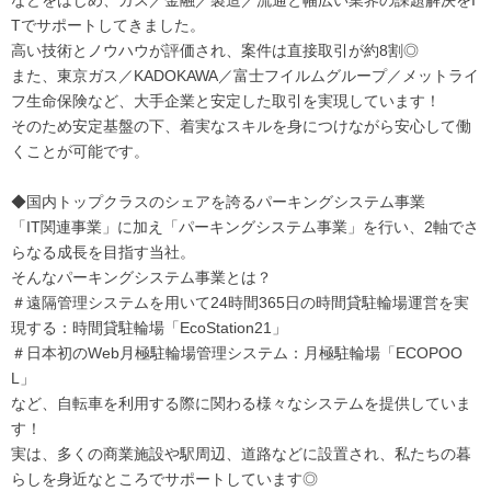
Tでサポートしてきました。
高い技術とノウハウが評価され、案件は直接取引が約8割◎
また、東京ガス／KADOKAWA／富士フイルムグループ／メットライ
フ生命保険など、大手企業と安定した取引を実現しています！
そのため安定基盤の下、着実なスキルを身につけながら安心して働
くことが可能です。
◆国内トップクラスのシェアを誇るパーキングシステム事業
「IT関連事業」に加え「パーキングシステム事業」を行い、2軸でさ
らなる成長を目指す当社。
そんなパーキングシステム事業とは？
＃遠隔管理システムを用いて24時間365日の時間貸駐輪場運営を実
現する：時間貸駐輪場「EcoStation21」
＃日本初のWeb月極駐輪場管理システム：月極駐輪場「ECOPOO
L」
など、自転車を利用する際に関わる様々なシステムを提供していま
す！
実は、多くの商業施設や駅周辺、道路などに設置され、私たちの暮
らしを身近なところでサポートしています◎