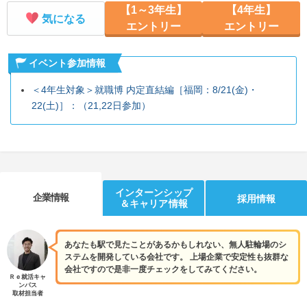
【1～3年生】
【4年生】
気になる
エントリー
エントリー
イベント参加情報
＜4年生対象＞就職博 内定直結編［福岡：8/21(金)・
22(土)］：（21,22日参加）
インターンシップ
企業情報
採用情報
＆キャリア情報
あなたも駅で見たことがあるかもしれない、無人駐輪場のシ
ステムを開発している会社です。 上場企業で安定性も抜群な
会社ですので是非一度チェックをしてみてください。
Ｒｅ就活キャ
ンパス
取材担当者