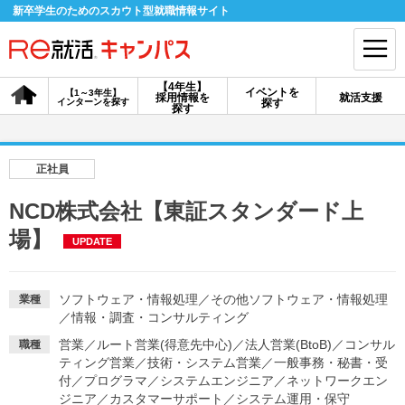
新卒学生のためのスカウト型就職情報サイト
【4年生】
イベントを
【1～3年生】
採用情報を
就活支援
インターンを探す
探す
会員登録
ログイン
探す
会員ID・パスワードを忘れた方はこちら
正社員
探す
NCD株式会社【東証スタンダード上
場】
UPDATE
【4年生】
【4年生】
【1～3年生】
採用情報を探す
説明会を探す
インターンを探す
ソフトウェア・情報処理
／
その他ソフトウェア・情報処理
業種
／
情報・調査・コンサルティング
イベントを探す
スカウト
お知らせ
営業
／
ルート営業(得意先中心)
／
法人営業(BtoB)
／
コンサル
職種
ティング営業
／
技術・システム営業
／
一般事務・秘書・受
付
／
プログラマ
／
システムエンジニア
／
ネットワークエン
就活ノウハウ・サポート
ジニア
／
カスタマーサポート
／
システム運用・保守