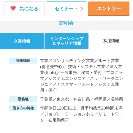
エントリー
気になる
セミナー・
説明会
インターンシップ
採用情報
企業情報
＆キャリア情報
営業／コンサルティング営業／ルート営業
採用職種
(得意先中心)／技術・システム営業／法人営
業(BtoB)／一般事務・秘書・受付／プログラ
マ／システムエンジニア／ネットワークエン
ジニア／カスタマーサポート／システム運
用・保守
千葉県／東京都／神奈川県／福岡県／長崎県
勤務地
年間休日120日以上／月平均残業20時間未満
働き方の特徴
／ジョブローテーションあり／リモートワー
ク・在宅勤務可