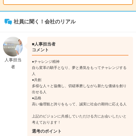
をまとめるリーダーを担う方が多いです。自分のタスクをこな
しつつ後輩を育成しメンバーを管理したりマルチタスクを身に
着けます。上流工程に入る人も。
社員に聞く！会社のリアル
↓
《入社10年目》
PMとしてお客様の折衝、高いパフォーマンスを発揮できるよ
■人事担当者
うチーム・労働環境のマネジメントをします。メンバーマネジ
コメント
メントを行うマネジメント職、技術面を磨き極めるスペシャリ
人事担当
●チャレンジ精神
スト職の道を選択可能。
者
自ら変革の騎手となり、夢と勇気をもってチャレンジする
人
●共創
多様な人々と協働し、切磋琢磨しながら新たな価値を創り
出せる人
●品格
高い倫理観と誇りをもって、誠実に社会の期待に応える人
上記のビジョンに共感していただける方にお会いしたいと
考えております！
選考のポイント