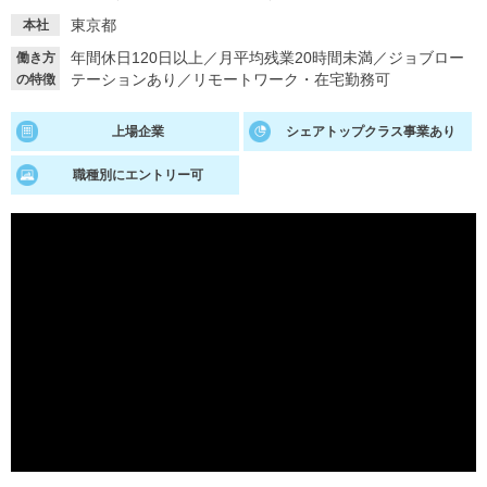
東京都
本社
就活支援
就活コラム
年間休日120日以上
／
月平均残業20時間未満
／
ジョブロー
働き方
就活ノウハウが満載！
お役立ち記事・相談室など
テーションあり
／
リモートワーク・在宅勤務可
の特徴
適職診断
就活チャンネル
上場企業
シェアトップクラス事業あり
あなたに合う仕事を診断！
動画で対策講座をチェック
職種別にエントリー可
就活ニュースペーパー
よくある質問
就活時事ニュースを更新
不明点があればこちら