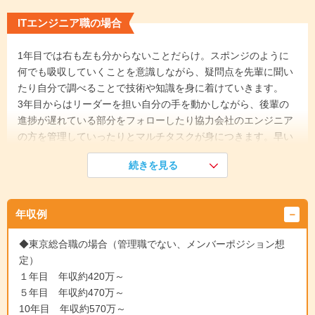
ITエンジニア職の場合
1年目では右も左も分からないことだらけ。スポンジのように
何でも吸収していくことを意識しながら、疑問点を先輩に聞い
たり自分で調べることで技術や知識を身に着けていきます。
3年目からはリーダーを担い自分の手を動かしながら、後輩の
進捗が遅れている部分をフォローしたり協力会社のエンジニア
の方を管理していったりとマルチタスクが身につきます。早い
方だと上流工程に携わりお客様との折衝を積極的に担う方も。
続きを見る
《入社1年目》
年収例
入社3か月間、社会人基礎研修とIT技術研修を受けた後本配属
が決定。配属先でOJTから技術面・ビジネスマナーなどのマン
◆東京総合職の場合（管理職でない、メンバーポジション想
ツーマン指導を受け業務に慣れていきます。メンタル面をフォ
定）
ローするメンター制度もあり。
１年目 年収約420万～
↓
５年目 年収約470万～
《入社3年目》
10年目 年収約570万～
基本的な業務はある程度一人でできるように。メンバーや後輩