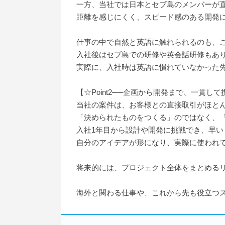
一方、当社では日本とセブ島のメンバーが
距離を感じにくく、スピード感のある開発
仕事の中で自然と英語に触れられるのも、
入社後はセブ島での研修や英会話研修もあ
実際に、入社時は英語に慣れていなかった
【☆Point2──企画から開発まで、一貫し
当社の案件は、お客様との直接取引がほと
「決められたものをつくる」のではなく、
入社1年目から設計や開発に挑戦でき、早
自分のアイデアが形になり、実際に使われ
将来的には、プロジェクト全体をまとめるリ
海外と関わる仕事や、これから先も役立つ