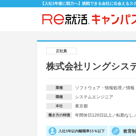
【入社1年後に戦力へ】挑戦できる会社に出会えるス
正社員
株式会社リングシス
ソフトウェア・情報処理
／
情報
業種
システムエンジニア
職種
東京都
本社
年間休日120日以上
／
転勤なし
働き方の特徴
教育
入社3年以内離職率15％以下