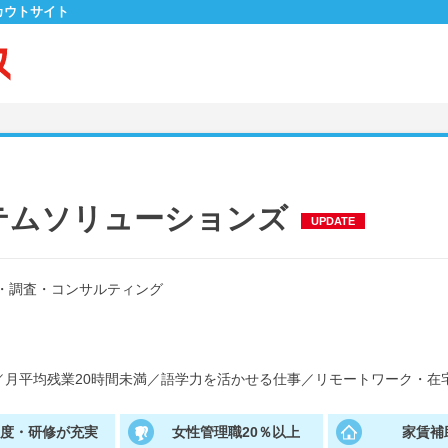
カウトサイト
テムソリューションズ
UPDATE
・調査・コンサルティング
／
月平均残業20時間未満
／
語学力を活かせる仕事
／
リモートワーク・在
制度・研修が充実
女性管理職20％以上
家賃補