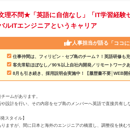
文理不問★「英語に自信なし」「IT学習経験
バルITエンジニアというキャリア
人事担当が語る
「ココに
仕事仲間は、フィリピン・セブ島のチーム？！英語研修も
客先常駐ほぼなし／90％以上自社内開発／リモートワーク
8月も引き続き、採用説明会実施中！【履歴書不要│WEB開
発チームがあります。
画や設計を行い、その内容をセブ島のメンバーへ英語で直接共有し
る開発スタイル】
ありますが、間に日本と海外のエンジニアの橋渡し、調整役を挟む