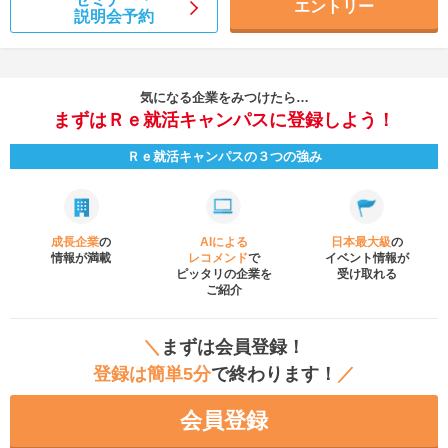
エントリー
説明会予約
気になる企業をみつけたら…
まずはＲｅ就活キャンパスに登録しよう！
Ｒｅ就活キャンパスの３つの強み
成長企業
の
AIによる
日本最大級
の
情報が満載
レコメンド
で
イベント
情報が
ピッタリの企業を
受け取れる
ご紹介
＼
まずは会員登録！
登録は簡単5分
で終わります！
／
会員登録