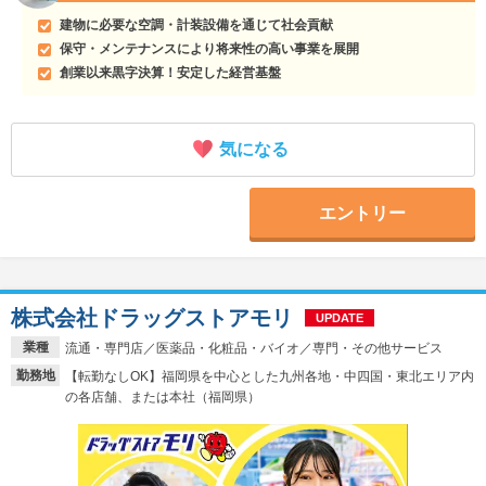
建物に必要な空調・計装設備を通じて社会貢献
保守・メンテナンスにより将来性の高い事業を展開
創業以来黒字決算！安定した経営基盤
気になる
エントリー
株式会社ドラッグストアモリ
UPDATE
業種
流通・専門店／医薬品・化粧品・バイオ／専門・その他サービス
勤務地
【転勤なしOK】福岡県を中心とした九州各地・中四国・東北エリア内
の各店舗、または本社（福岡県）