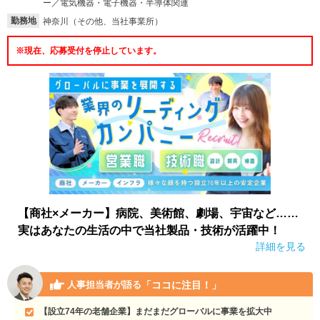
ー／電気機器・電子機器・半導体関連
勤務地
神奈川（その他、当社事業所）
就活支援
就活コラム
就活ノウハウが満載！
お役立ち記事・相談室など
※現在、応募受付を停止しています。
適職診断
就活チャンネル
あなたに合う仕事を診断！
動画で対策講座をチェック
就活ニュースペーパー
よくある質問
就活時事ニュースを更新
不明点があればこちら
【商社×メーカー】病院、美術館、劇場、宇宙など……
実はあなたの生活の中で当社製品・技術が活躍中！
詳細を見る
「ココに注目！」
人事担当者が語る
【設立74年の老舗企業】まだまだグローバルに事業を拡大中