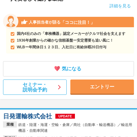
詳細を見る
「ココに注目！」
人事担当者が語る
国内4社のみの「車検機器」認定メーカーがクルマ社会を支えます
1936年創業からの確かな信頼基盤ー安定需要も追い風に！
WLBー年間休日１２３日、入社日に有給休暇20日付与
気になる
セミナー・
エントリー
説明会予約
日発運輸株式会社
UPDATE
業種
鉄道・陸運・海運・空輸・倉庫／商社（自動車・輸送機器）／輸送用
機器・自動車関連