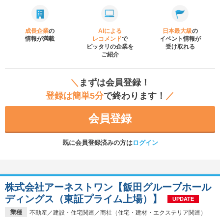
成長企業
の
AIによる
日本最大級
の
情報が満載
レコメンド
で
イベント
情報が
ピッタリの企業を
受け取れる
ご紹介
＼
まずは会員登録！
登録は簡単5分
で終わります！
／
会員登録
既に会員登録済みの方は
ログイン
株式会社アーネストワン【飯田グループホール
ディングス（東証プライム上場）】
UPDATE
業種
不動産／建設・住宅関連／商社（住宅・建材・エクステリア関連）