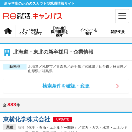
新卒学生のためのスカウト型就職情報サイト
【4年生】
イベントを
【1～3年生】
採用情報を
就活支援
インターンを探す
探す
会員登録
ログイン
探す
会員ID・パスワードを忘れた方はこちら
北海道・東北の新卒採用・企業情報
探す
北海道／札幌市／青森県／岩手県／宮城県／仙台市／秋田県／
勤務地
山形県／福島県
【4年生】
【4年生】
【1～3年生】
検索条件を確認・変更
採用情報を探す
説明会を探す
インターンを探す
883
全
件
イベントを探す
スカウト
お知らせ
東横化学株式会社
UPDATE
就活ノウハウ・サポート
業種
商社（化学・石油・エネルギー関連）／電力・ガス・水道・エネルギ