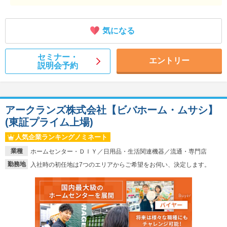
気になる
セミナー・
エントリー
説明会予約
アークランズ株式会社【ビバホーム・ムサシ】
(東証プライム上場)
人気企業ランキングノミネート
業種
ホームセンター・ＤＩＹ／日用品・生活関連機器／流通・専門店
勤務地
入社時の初任地は7つのエリアからご希望をお伺い、決定します。