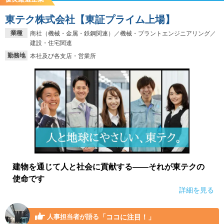
東テク株式会社【東証プライム上場】
業種
商社（機械・金属・鉄鋼関連）／機械・プラントエンジニアリング／
建設・住宅関連
勤務地
本社及び各支店・営業所
建物を通じて人と社会に貢献する――それが東テクの
使命です
詳細を見る
「ココに注目！」
人事担当者が語る