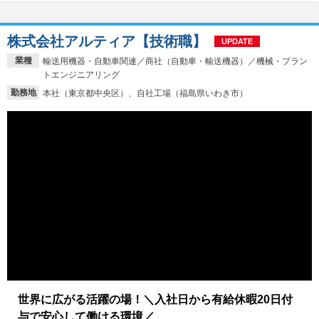
株式会社アルティア【技術職】
UPDATE
業種
輸送用機器・自動車関連／商社（自動車・輸送機器）／機械・プラン
トエンジニアリング
勤務地
本社（東京都中央区）、自社工場（福島県いわき市）
世界に広がる活躍の場！＼入社日から有給休暇20日付
与で安心して働ける環境／