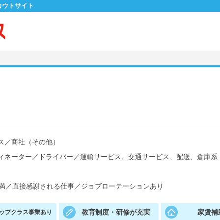
カウトサイト
ス
／
商社（その他）
ィネーター
／
ドライバー
／
運輸サービス、交通サービス、配送、倉庫系
満
／
直接感謝される仕事
／
ジョブローテーションあり
教育制度・研修が充実
家賃補
ップクラス事業あり