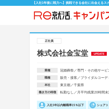
【入社1年後に戦力へ】挑戦できる会社に出会えるス
正社員
株式会社金宝堂
UPDATE
冠婚葬祭
／
専門・その他サービ
業種
販売・接客
／
ブライダルコーデ
職種
東京都／千葉県
本社
転勤なし
／
月平均残業20時間未
働き方の特徴
入社3年以内離職率15％以下
シェアト