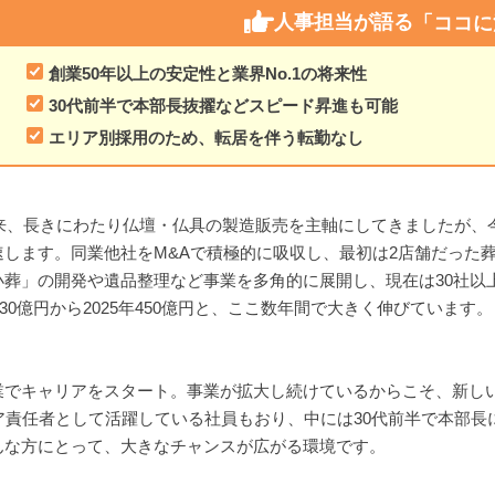
人事担当が語る
「ココに
創業50年以上の安定性と業界No.1の将来性
30代前半で本部長抜擢などスピード昇進も可能
エリア別採用のため、転居を伴う転勤なし
以来、長きにわたり仏壇・仏具の製造販売を主軸にしてきましたが、
します。同業他社をM&Aで積極的に吸収し、最初は2店舗だった葬
葬」の開発や遺品整理など事業を多角的に展開し、現在は30社以
30億円から2025年450億円と、ここ数年間で大きく伸びています。
業でキャリアをスタート。事業が拡大し続けているからこそ、新し
ア責任者として活躍している社員もおり、中には30代前半で本部
んな方にとって、大きなチャンスが広がる環境です。