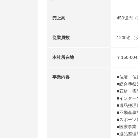
売上高
450億円（
従業員数
1200名（
本社所在地
〒150-0
事業内容
■仏壇・仏
■総合葬祭
■石材・霊
■インター
■遺品整理
■不動産事
■スポーツ
■医療事業
■遺品整理