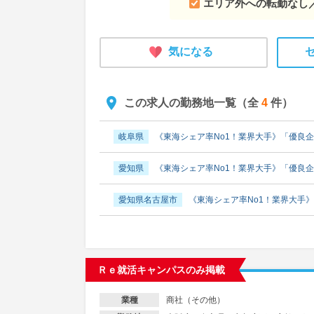
エリア外への転勤なし／
東京都港区
売上高2022年130億円→2025年45
東京都豊島区
売上高2022年130億円→2025年4
気になる
東京都その他23区
売上高2022年130億円→202
この求人の勤務地一覧（全
4
件）
神奈川県
売上高2022年130億円→2025年450
岐阜県
《東海シェア率No1！業界大手》「優良企
神奈川県横浜市
売上高2022年130億円→2025
愛知県
《東海シェア率No1！業界大手》「優良企
神奈川県川崎市
売上高2022年130億円→2025
愛知県名古屋市
《東海シェア率No1！業界大手》
神奈川県相模原市
売上高2022年130億円→202
三重県
《東海シェア率No1！業界大手》「優良企
大阪府
売上高2022年130億円→2025年450億円
Ｒｅ就活キャンパスのみ掲載
商社（その他）
業種