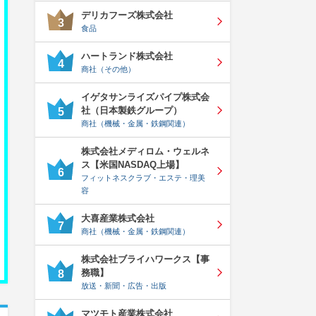
デリカフーズ株式会社
3
食品
ハートランド株式会社
4
商社（その他）
イゲタサンライズパイプ株式会
社（日本製鉄グループ）
5
商社（機械・金属・鉄鋼関連）
株式会社メディロム・ウェルネ
ス【米国NASDAQ上場】
6
フィットネスクラブ・エステ・理美
容
大喜産業株式会社
7
商社（機械・金属・鉄鋼関連）
株式会社ブライハワークス【事
務職】
8
放送・新聞・広告・出版
マツモト産業株式会社