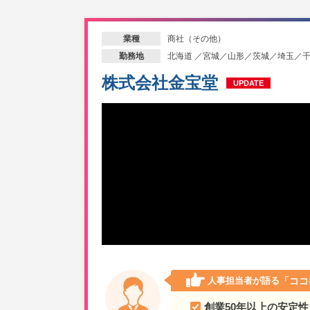
商社（その他）
業種
北海道 ／宮城／山形／茨城／埼玉／
勤務地
株式会社金宝堂
UPDATE
人事担当者が語る
「ココ
創業50年以上の安定性