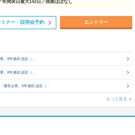
年間休日最大142日／残業ほぼなし
0億円。業界No.…
50億円。業界No.…
セミナー・
説明会予約
エントリー
5年450億円。業界No.…
億円。業界No.…
業」8年連続 認定（…
年450億円。業界No.…
業」8年連続 認定（…
年450億円。業界No.…
「優良企業」8年連続 認定（…
5年450億円。業界No.…
もっと見る
業」8年連続 認定（…
。業界No.…