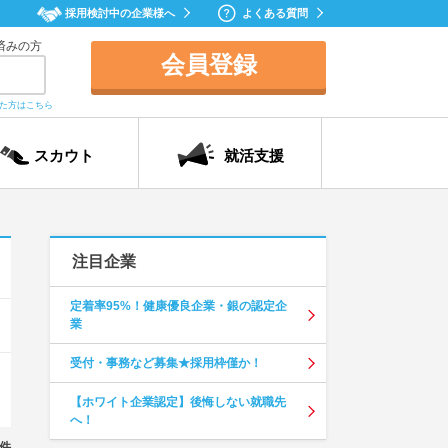
採用検討中の企業様へ
よくある質問
済みの方
会員登録
れた方はこちら
スカウト
就活支援
注目企業
定着率95%！健康優良企業・銀の認定企
業
受付・事務など募集★採用枠僅か！
【ホワイト企業認定】後悔しない就職先
へ！
件