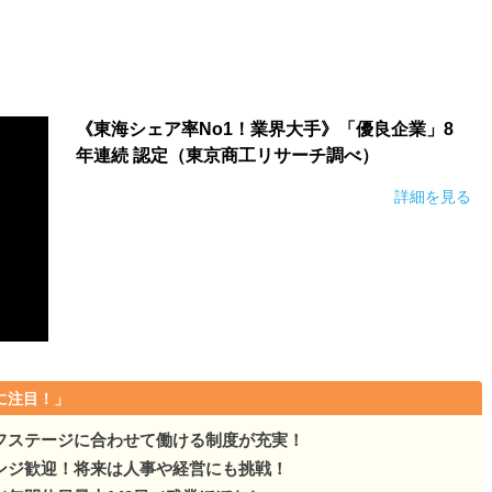
。業界No.…
。業界No.…
5年450億円。業界No.…
《東海シェア率No1！業界大手》「優良企業」8
年連続 認定（東京商工リサーチ調べ）
。業界No.…
詳細を見る
50億円。業界No.…
。業界No.…
50億円。業界No.…
50億円。業界No.…
に注目！」
年450億円。業界No.…
フステージに合わせて働ける制度が充実！
50億円。業界No.…
ンジ歓迎！将来は人事や経営にも挑戦！