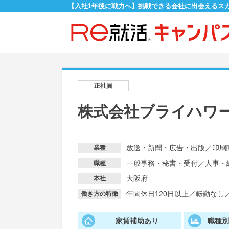
【入社1年後に戦力へ】挑戦できる会社に出会えるス
正社員
株式会社ブライハワ
放送・新聞・広告・出版
／
印刷
業種
一般事務・秘書・受付
／
人事・
職種
大阪府
本社
年間休日120日以上
／
転勤なし
働き方の特徴
家賃補助あり
職種