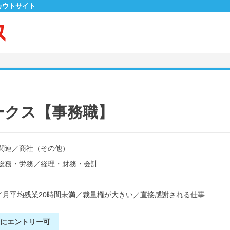
カウトサイト
ークス【事務職】
関連
／
商社（その他）
総務・労務
／
経理・財務・会計
／
月平均残業20時間未満
／
裁量権が大きい
／
直接感謝される仕事
別にエントリー可