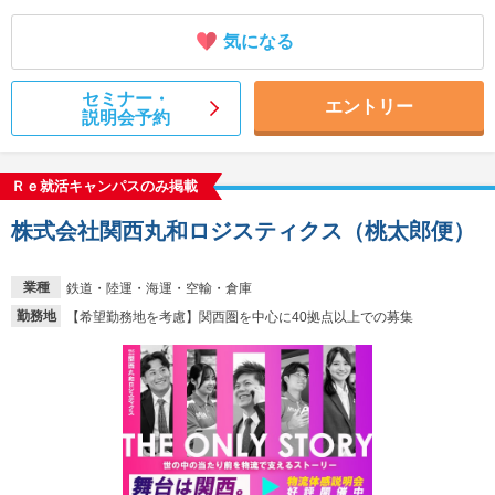
気になる
セミナー・
エントリー
説明会予約
Ｒｅ就活キャンパスのみ掲載
株式会社関西丸和ロジスティクス（桃太郎便）
業種
鉄道・陸運・海運・空輸・倉庫
勤務地
【希望勤務地を考慮】関西圏を中心に40拠点以上での募集