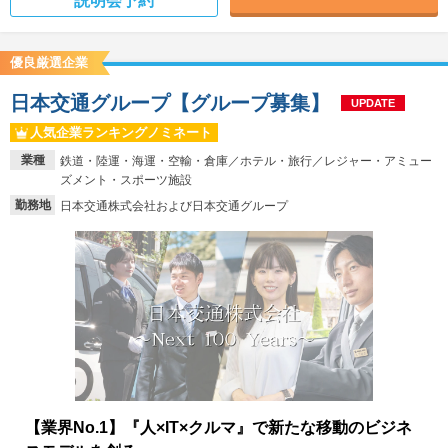
説明会予約
優良厳選企業
日本交通グループ【グループ募集】
UPDATE
人気企業ランキングノミネート
業種
鉄道・陸運・海運・空輸・倉庫／ホテル・旅行／レジャー・アミュー
ズメント・スポーツ施設
勤務地
日本交通株式会社および日本交通グループ
【業界No.1】『人×IT×クルマ』で新たな移動のビジネ