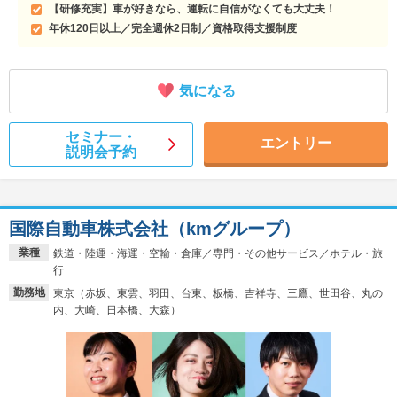
【研修充実】車が好きなら、運転に自信がなくても大丈夫！
年休120日以上／完全週休2日制／資格取得支援制度
気になる
セミナー・
エントリー
説明会予約
国際自動車株式会社（kmグループ）
業種
鉄道・陸運・海運・空輸・倉庫／専門・その他サービス／ホテル・旅
行
勤務地
東京（赤坂、東雲、羽田、台東、板橋、吉祥寺、三鷹、世田谷、丸の
内、大崎、日本橋、大森）