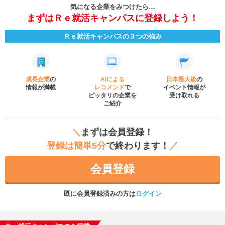
気になる企業をみつけたら…
まずはＲｅ就活キャンパスに登録しよう！
Ｒｅ就活キャンパスの３つの強み
成長企業
の
AIによる
日本最大級
の
情報が満載
レコメンド
で
イベント
情報が
ピッタリの企業を
受け取れる
ご紹介
＼
まずは会員登録！
登録は簡単5分
で終わります！
／
会員登録
既に会員登録済みの方は
ログイン