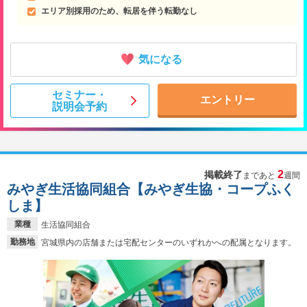
エリア別採用のため、転居を伴う転勤なし
気になる
セミナー・
エントリー
説明会予約
2
掲載終了
まであと
週間
みやぎ生活協同組合【みやぎ生協・コープふく
しま】
業種
生活協同組合
勤務地
宮城県内の店舗または宅配センターのいずれかへの配属となります。