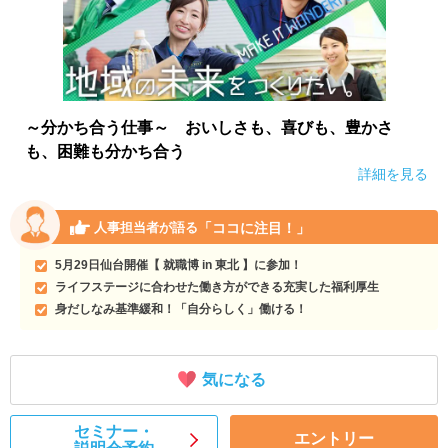
～分かち合う仕事～ おいしさも、喜びも、豊かさ
も、困難も分かち合う
詳細を見る
「ココに注目！」
人事担当者が語る
5月29日仙台開催【 就職博 in 東北 】に参加！
ライフステージに合わせた働き方ができる充実した福利厚生
身だしなみ基準緩和！「自分らしく」働ける！
気になる
セミナー・
エントリー