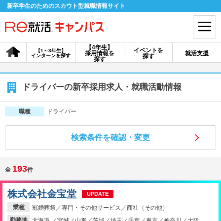
新卒学生のためのスカウト型就職情報サイト
【4年生】
イベントを
【1～3年生】
採用情報を
就活支援
インターンを探す
探す
会員登録
ログイン
探す
会員ID・パスワードを忘れた方はこちら
ドライバーの新卒採用求人・就職活動情報
探す
ドライバー
職種
検索条件を確認・変更
【4年生】
【4年生】
【1～3年生】
採用情報を探す
説明会を探す
インターンを探す
193
全
件
イベントを探す
スカウト
お知らせ
株式会社金宝堂
UPDATE
業種
冠婚葬祭／専門・その他サービス／商社（その他）
就活ノウハウ・サポート
勤務地
北海道 ／宮城／山形／茨城／埼玉／千葉／東京／神奈川／大阪