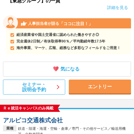
【東急グループ】の一員
詳細を見る
「ココに注目！」
人事担当者が語る
経済産業省や国土交通省に認められた働きやすさ◎
完全週休2日制／有休取得率90％／平均勤続年数17.5年
海外事業、マーケ、広報、総務など多彩なフィールドをご用意！
気になる
セミナー・
エントリー
説明会予約
Ｒｅ就活キャンパスのみ掲載
アルピコ交通株式会社
業種
鉄道・陸運・海運・空輸・倉庫／専門・その他サービス／輸送用機