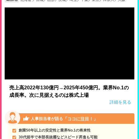
就活支援
就活コラム
就活ノウハウが満載！
お役立ち記事・相談室など
適職診断
就活チャンネル
あなたに合う仕事を診断！
動画で対策講座をチェック
就活ニュースペーパー
よくある質問
就活時事ニュースを更新
不明点があればこちら
売上高2022年130億円→2025年450億円。業界No.1の
成長率。次に見据えるのは株式上場
詳細を見る
「ココに注目！」
人事担当者が語る
創業50年以上の安定性と業界No.1の将来性
30代前半で本部長抜擢などスピード昇進も可能