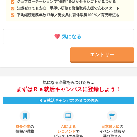
ジョブローテーションで"個性"を活かせるシゴトが見つかる
知識ゼロでも安心！手厚い研修と資格取得支援で安心スタート
平均継続勤務年数17年／男女共に育休取得100％／育児時短も
気になる
エントリー
気になる企業をみつけたら…
まずはＲｅ就活キャンパスに登録しよう！
Ｒｅ就活キャンパスの３つの強み
成長企業
の
AIによる
日本最大級
の
情報が満載
レコメンド
で
イベント
情報が
ピッタリの企業を
受け取れる