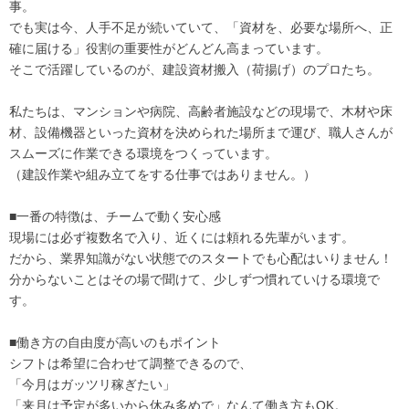
事。
でも実は今、人手不足が続いていて、「資材を、必要な場所へ、正
確に届ける」役割の重要性がどんどん高まっています。
そこで活躍しているのが、建設資材搬入（荷揚げ）のプロたち。
私たちは、マンションや病院、高齢者施設などの現場で、木材や床
材、設備機器といった資材を決められた場所まで運び、職人さんが
スムーズに作業できる環境をつくっています。
（建設作業や組み立てをする仕事ではありません。）
■一番の特徴は、チームで動く安心感
現場には必ず複数名で入り、近くには頼れる先輩がいます。
だから、業界知識がない状態でのスタートでも心配はいりません！
分からないことはその場で聞けて、少しずつ慣れていける環境で
す。
■働き方の自由度が高いのもポイント
シフトは希望に合わせて調整できるので、
「今月はガッツリ稼ぎたい」
「来月は予定が多いから休み多めで」なんて働き方もOK。