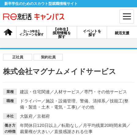
新卒学生のためのスカウト型就職情報サイト
【4年生】
イベントを
【1～3年生】
採用情報を
就活支援
インターンを探す
探す
会員登録
ログイン
探す
会員ID・パスワードを忘れた方はこちら
正社員
契約社員
探す
株式会社マグナムメイドサービス
【4年生】
【4年生】
【1～3年生】
採用情報を探す
説明会を探す
インターンを探す
建設・住宅関連
／
人材サービス
／
専門・その他サービス
業種
ドライバー
／
施設・設備管理、警備、清掃系
／
技能工(整
職種
備・製造・土木・電気・工事)
／
その他
イベントを探す
スカウト
お知らせ
大阪府／京都府
本社
年間休日120日以上
／
転勤なし
／
月平均残業20時間未満
／
働き方
裁量権が大きい
／
直接感謝される仕事
就活ノウハウ・サポート
の特徴