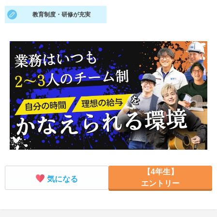
教育制度・研修が充実
就活支援
就活コラム
就活ノウハウが満載！
お役立ち記事・相談室など
適職診断
就活チャンネル
あなたに合う仕事を診断！
動画で対策講座をチェック
就活ニュースペーパー
よくある質問
就活時事ニュースを更新
不明点があればこちら
【4年生】
気になる
エントリー