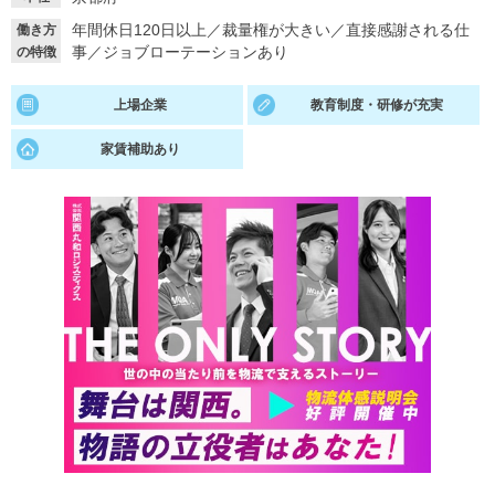
年間休日120日以上
／
裁量権が大きい
／
直接感謝される仕
働き方
就活支援
就活コラム
事
／
ジョブローテーションあり
の特徴
就活ノウハウが満載！
お役立ち記事・相談室など
上場企業
教育制度・研修が充実
適職診断
就活チャンネル
家賃補助あり
あなたに合う仕事を診断！
動画で対策講座をチェック
就活ニュースペーパー
よくある質問
就活時事ニュースを更新
不明点があればこちら