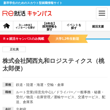
新卒学生のためのスカウト型就職情報サイト
【4年生】
イベントを
【1～3年生】
採用情報を
就活支援
インターンを探す
探す
会員登録
ログイン
探す
Ｒｅ就活キャンパスのみ掲載
大学1,2年生歓迎
会員ID・パスワードを忘れた方はこちら
正社員
探す
株式会社関西丸和ロジスティクス（桃
太郎便）
【4年生】
【4年生】
【1～3年生】
採用情報を探す
説明会を探す
インターンを探す
鉄道・陸運・海運・空輸・倉庫
業種
イベントを探す
スカウト
お知らせ
ルート営業(得意先中心)
／
ドライバー
／
一般事務・秘書・
職種
受付
／
物流・在庫管理
／
運輸サービス、交通サービス、配
送、倉庫系
就活ノウハウ・サポート
京都府
本社