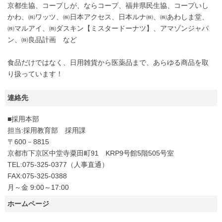
京都生協、コープしが、ならコープ、福井県民生協、コープいし
かわ、㈱ワッツ、㈱日本アクセス、日本ルナ㈱、㈱あわしま堂、
㈱マルアイ、㈱ダスキン【ミスタードーナツ】、アマゾンジャパ
ン、㈱良品計画 など
食品だけではなく、日用雑貨から医薬品まで、あらゆる商品を取
り扱っています！
連絡先
■採用本部
担当:採用教育部 採用課
〒600－8815
京都市下京区中堂寺粟田町91 KRP9号館5階505号室
TEL:075-325-0377（人事直通）
FAX:075-325-0388
月～金 9:00～17:00
ホームページ