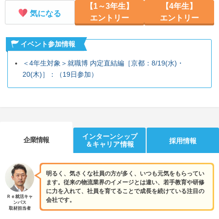
【1～3年生】
【4年生】
気になる
エントリー
エントリー
イベント参加情報
＜4年生対象＞就職博 内定直結編［京都：8/19(水)・
20(木)］：（19日参加）
インターンシップ
企業情報
採用情報
＆キャリア情報
明るく、気さくな社員の方が多く、いつも元気をもらってい
ます。従来の物流業界のイメージとは違い、若手教育や研修
に力を入れて、社員を育てることで成長を続けている注目の
Ｒｅ就活キャ
会社です。
ンパス
取材担当者