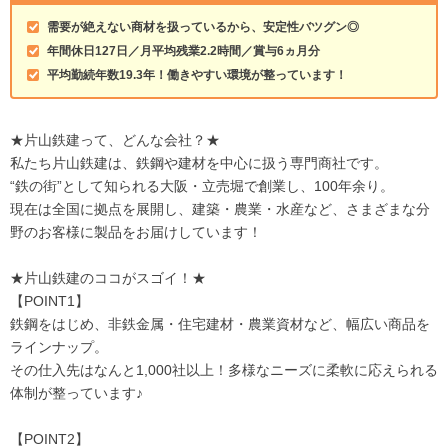
需要が絶えない商材を扱っているから、安定性バツグン◎
年間休日127日／月平均残業2.2時間／賞与6ヵ月分
平均勤続年数19.3年！働きやすい環境が整っています！
★片山鉄建って、どんな会社？★
私たち片山鉄建は、鉄鋼や建材を中心に扱う専門商社です。
“鉄の街”として知られる大阪・立売堀で創業し、100年余り。
現在は全国に拠点を展開し、建築・農業・水産など、さまざまな分
野のお客様に製品をお届けしています！
★片山鉄建のココがスゴイ！★
【POINT1】
鉄鋼をはじめ、非鉄金属・住宅建材・農業資材など、幅広い商品を
ラインナップ。
その仕入先はなんと1,000社以上！多様なニーズに柔軟に応えられる
体制が整っています♪
【POINT2】