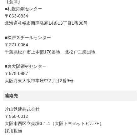
【倉庫】
■札幌鉄鋼センター
〒063-0834
北海道札幌市西区発寒14条13丁目1番30号
■松戸スチールセンター
〒271-0064
千葉県松戸市上本郷170番地 北松戸工業団地
■東大阪鋼材センター
〒578-0957
大阪府東大阪市本庄中2丁目2番9号
連絡先
片山鉄建株式会社
〒550-0012
大阪市西区立売堀3-1-1（大阪トヨペットビル7F）
採用担当