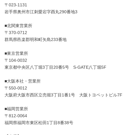
〒023-1131
岩手県奥州市江刺愛宕字酉丸290番地3
■北関東営業所
〒370-0712
群馬県邑楽郡明和町矢島233番地
■東京営業所
〒104-0032
東京都中央区八丁堀3丁目20番5号 S-GATE八丁堀5F
■大阪本社・営業所
〒550-0012
大阪府大阪市西区立売堀3丁目1番1号 大阪トヨペットビル7F
■福岡営業所
〒812-0064
福岡県福岡市東区松田1丁目8番38号