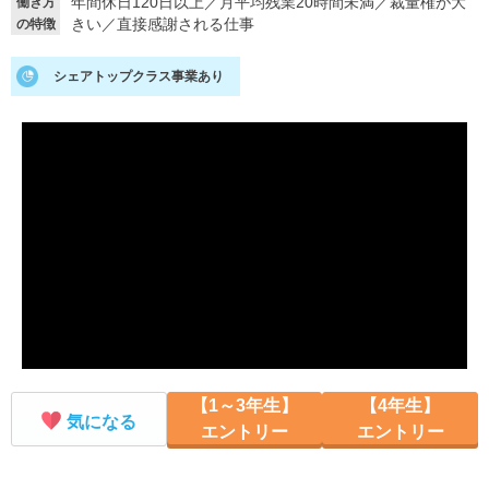
年間休日120日以上
／
月平均残業20時間未満
／
裁量権が大
働き方
きい
／
直接感謝される仕事
の特徴
就活支援
就活コラム
就活ノウハウが満載！
お役立ち記事・相談室など
シェアトップクラス事業あり
適職診断
就活チャンネル
あなたに合う仕事を診断！
動画で対策講座をチェック
就活ニュースペーパー
よくある質問
就活時事ニュースを更新
不明点があればこちら
【1～3年生】
【4年生】
気になる
エントリー
エントリー