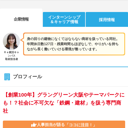
インターンシップ
企業情報
採用情報
＆キャリア情報
身の回りの建物になくてはならない商材を扱っている同社。
年間休日数127日・残業時間もほぼなしで、やりがいを持ち
ながら長く働いていける環境が整っています。
Ｒｅ就活キャ
ンパス
取材担当者
プロフィール
【創業100年】グラングリーン大阪やテーマパークに
も！？社会に不可欠な「鉄鋼・建材」を扱う専門商
社
人事担当が語る
「ココに注目！」