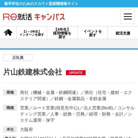
新卒学生のためのスカウト型就職情報サイト
【4年生】
イベントを
【1～3年生】
採用情報を
就活支援
インターンを探す
探す
会員登録
ログイン
探す
会員ID・パスワードを忘れた方はこちら
正社員
探す
片山鉄建株式会社
UPDATE
【4年生】
【4年生】
【1～3年生】
採用情報を探す
説明会を探す
インターンを探す
商社（機械・金属・鉄鋼関連）
／
商社（住宅・建材・エク
業種
ステリア関連）
／
鉄鋼・金属製品・非鉄金属
営業
／
ルート営業(得意先中心)
／
法人営業(BtoB)
／
コンサル
職種
イベントを探す
ティング営業
／
人事・総務・労務
スカウト
／
経理・財務・会計
お知らせ
／
シ
ステム運用・保守
大阪府
本社
就活ノウハウ・サポート