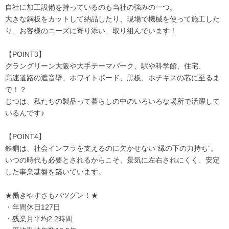
自社に加工設備を持っているのも当社の強みの一つ。
大きな鋼板をカットして納品したり、現場で機械を使って施工した
り、お客様のニーズに寄り添い、取り組んでいます！
【POINT3】
グラングリーン大阪や大手テーマパーク、駅や科学館、住宅、
高速道路の遮音壁、ホワイトボード、黒板、ホチキスの芯に至るま
で！？
じつは、私たちの製品って暮らしの中のいろいろな場所で活躍して
いるんです♪
【POINT4】
鉄鋼は、社会インフラを支えるのに欠かせない“縁の下の力持ち”。
いつの時代も必要とされるからこそ、景気に左右されにくく、安定
した事業基盤を築いています。
★働きやすさもバツグン！★
・年間休日127日
・残業月平均2.2時間