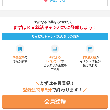
気になる
気になる企業をみつけたら…
まずはＲｅ就活キャンパスに登録しよう！
Ｒｅ就活キャンパスの３つの強み
成長企業
の
AIによる
日本最大級
の
情報が満載
レコメンド
で
イベント
情報が
ピッタリの企業を
受け取れる
ご紹介
＼
まずは会員登録！
登録は簡単5分
で終わります！
／
会員登録