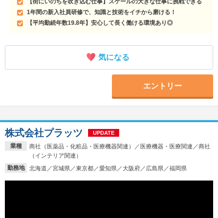
【街にいのちを吹き込む仕事】スケールの大きな仕事に挑戦できる
1年間の新入社員研修で、知識と技術をイチから磨ける！
【平均勤続年数19.8年】安心して長く働ける環境あり◎
気になる
エントリー
株式会社プラッツ
UPDATE
業種
商社（医薬品・化粧品・医療機器関連）／医療機器・医療関連／商社
（インテリア関連）
勤務地
北海道／宮城県／東京都／愛知県／大阪府／広島県／福岡県