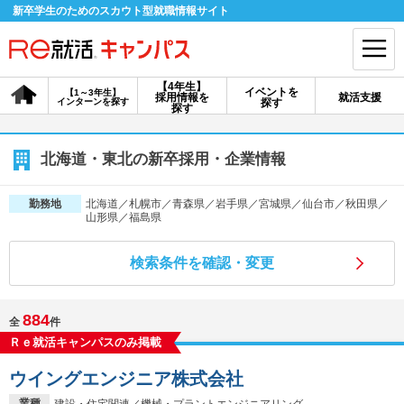
新卒学生のためのスカウト型就職情報サイト
【4年生】
イベントを
【1～3年生】
採用情報を
就活支援
インターンを探す
探す
会員登録
ログイン
探す
会員ID・パスワードを忘れた方はこちら
北海道・東北の新卒採用・企業情報
探す
北海道／札幌市／青森県／岩手県／宮城県／仙台市／秋田県／
勤務地
山形県／福島県
【4年生】
【4年生】
【1～3年生】
検索条件を確認・変更
採用情報を探す
説明会を探す
インターンを探す
884
全
件
イベントを探す
スカウト
お知らせ
Ｒｅ就活キャンパスのみ掲載
ウイングエンジニア株式会社
就活ノウハウ・サポート
業種