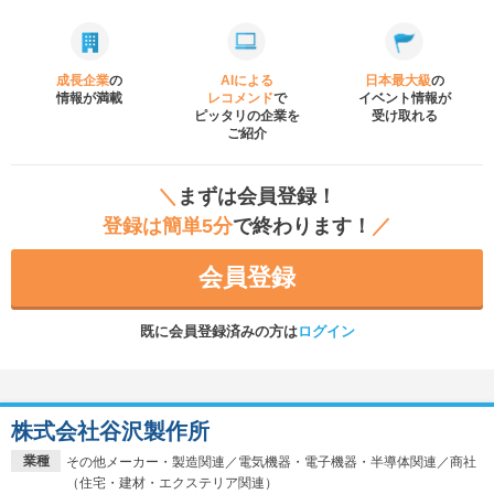
成長企業
の
AIによる
日本最大級
の
情報が満載
レコメンド
で
イベント
情報が
ピッタリの企業を
受け取れる
ご紹介
＼
まずは会員登録！
登録は簡単5分
で終わります！
／
会員登録
既に会員登録済みの方は
ログイン
株式会社谷沢製作所
業種
その他メーカー・製造関連／電気機器・電子機器・半導体関連／商社
（住宅・建材・エクステリア関連）