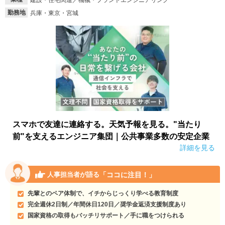
建設・住宅関連／機械・プラントエンジニアリング
勤務地
兵庫・東京・宮城
就活支援
就活コラム
就活ノウハウが満載！
お役立ち記事・相談室など
適職診断
就活チャンネル
あなたに合う仕事を診断！
動画で対策講座をチェック
就活ニュースペーパー
よくある質問
就活時事ニュースを更新
不明点があればこちら
スマホで友達に連絡する。天気予報を見る。"当たり
前"を支えるエンジニア集団｜公共事業多数の安定企業
詳細を見る
「ココに注目！」
人事担当者が語る
先輩とのペア体制で、イチからじっくり学べる教育制度
完全週休2日制／年間休日120日／奨学金返済支援制度あり
国家資格の取得もバッチリサポート／手に職をつけられる