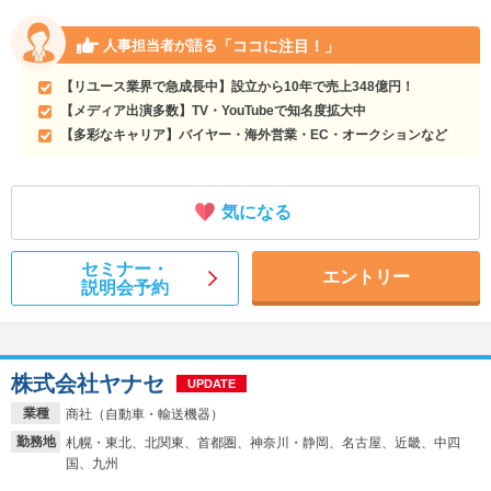
「ココに注目！」
人事担当者が語る
【リユース業界で急成長中】設立から10年で売上348億円！
【メディア出演多数】TV・YouTubeで知名度拡大中
【多彩なキャリア】バイヤー・海外営業・EC・オークションなど
気になる
セミナー・
エントリー
説明会予約
株式会社ヤナセ
UPDATE
業種
商社（自動車・輸送機器）
勤務地
札幌・東北、北関東、首都圏、神奈川・静岡、名古屋、近畿、中四
国、九州