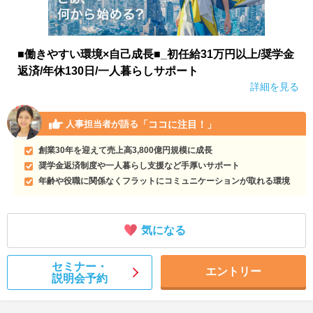
■働きやすい環境×自己成長■_初任給31万円以上/奨学金
返済/年休130日/一人暮らしサポート
詳細を見る
「ココに注目！」
人事担当者が語る
創業30年を迎えて売上高3,800億円規模に成長
奨学金返済制度や一人暮らし支援など手厚いサポート
年齢や役職に関係なくフラットにコミュニケーションが取れる環境
気になる
セミナー・
エントリー
説明会予約