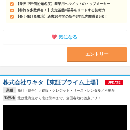
【業界で圧倒的知名度】産業用ヘルメットのトップメーカー
【特許を多数保有！】安定基盤×業界をリードする技術力
【長く働ける環境】過去10年間の新卒3年以内離職者5名！
気になる
エントリー
株式会社ワキタ【東証プライム上場】
UPDATE
業種
商社（総合）／信販・クレジット・リース・レンタル／不動産
勤務地
北は北海道から南は熊本まで、全国各地に拠点アリ！