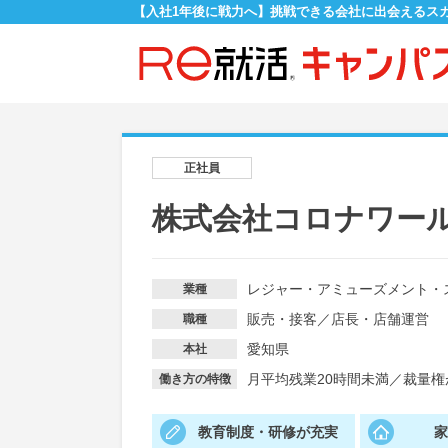
【入社1年後に戦力へ】挑戦できる会社に出会えるス
正社員
株式会社コロナワー
レジャー・アミューズメント・
業種
販売・接客
／
店長・店舗運営
職種
愛知県
本社
月平均残業20時間未満
／
裁量権
働き方の特徴
教育制度・研修が充実