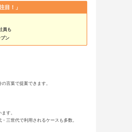
注目！」
り
社員も
ープン
分の言葉で提案できます。
います。
代・三世代で利用されるケースも多数。