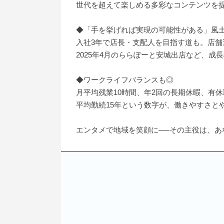
世代を超えて楽しめる多彩なコンテンツを
◆「手を挙げれば実現の可能性がある」風
入社3年で店長・支配人を目指す道も。店
2025年4月のららぽーと安城出店など、成
◆ワークライフバランスも◎
月平均残業10時間、年2回の長期休暇、有休
平均勤続15年という数字が、働きやすさと
エンタメで地域を笑顔に──その主役は、あ