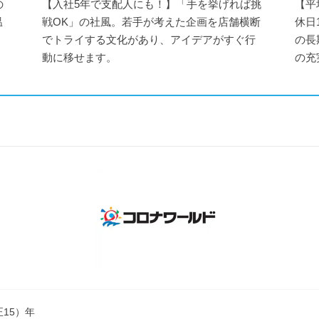
の
【入社5年で支配人にも！】「手を挙げれば挑
【平
温
戦OK」の社風。若手が考えた企画を店舗横断
休日
く
でトライする文化があり、アイデアがすぐ行
の長
動に移せます。
の充
正15）年