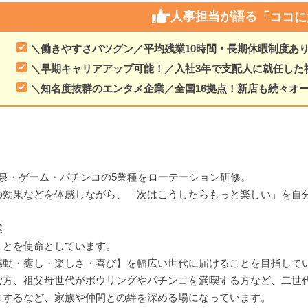
人事担当が語る
「ココに
＼働きやすさバツグン／平均残業10時間・長期休暇制度あ
＼早期キャリアアップ可能！／入社3年で支配人に就任した
＼知名度抜群のエンタメ企業／全国16拠点！新店も続々オ
泉・ゲーム・パチンコの5業種をローテーション研修。
の効果などを体感しながら、「次はこうしたらもっと楽しい」を自
業
ことを使命としています。
感動・癒し・楽しさ・喜び】を幅広い世代に届けることを目指して
む方、祖父母世代がボウリングやパチンコを満喫する方など、二世
スするなど、家族や仲間との絆を深める場になっています。