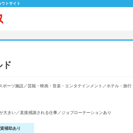
カウトサイト
ルド
スポーツ施設
／
芸能・映画・音楽・エンタテインメント
／
ホテル・旅行
が大きい
／
直接感謝される仕事
／
ジョブローテーションあり
家賃補助あり