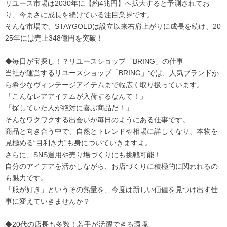
リユース市場は2030年に【約4兆円】へ拡大すると予測されてお
り、今まさに成長を続けている注目業界です。
そんな市場で、STAYGOLDは設立以来右肩上がりに成長を続け、20
25年には売上348億円を突破！
◆毎日が宝探し！？リユースショップ「BRING」の仕事
当社が運営するリユースショップ「BRING」では、人気ブランドか
ら希少なヴィンテージアイテムまで幅広く取り扱っています。
「こんなレアアイテムが入荷するなんて！」
「探していた人が絶対に喜ぶ商品だ！」
そんなワクワクする出会いが毎日のようにある仕事です。
商品と向き合う中で、自然とトレンドや相場に詳しくなり、本物を
見極める“目利き力”も身についていきますよ。
さらに、SNS運用や売り場づくりにも挑戦可能！
自分のアイデアを活かしながら、お店づくりに積極的に関われるの
も魅力です。
「服が好き」というその熱量を、今度は新しい価値を見つけ出す仕
事に変えていきませんか？
◆20代の店長も多数！若手が活躍できる環境