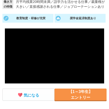
月平均残業20時間未満
／
語学力を活かせる仕事
／
裁量権が
働き方
大きい
／
直接感謝される仕事
／
ジョブローテーションあり
の特徴
就活支援
就活コラム
就活ノウハウが満載！
お役立ち記事・相談室など
教育制度・研修が充実
奨学金返済制度あり
適職診断
就活チャンネル
あなたに合う仕事を診断！
動画で対策講座をチェック
就活ニュースペーパー
よくある質問
就活時事ニュースを更新
不明点があればこちら
【1～3年生】
気になる
エントリー