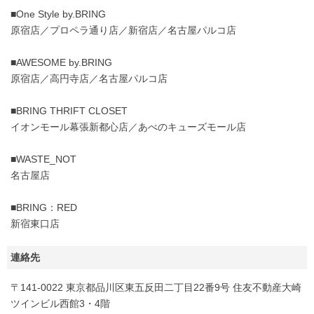
■One Style by.BRING
原宿店／プロペラ通り店／新宿店／名古屋パルコ店
■AWESOME by.BRING
原宿店／高円寺店／名古屋パルコ店
■BRING THRIFT CLOSET
イオンモール幕張新都心店／あべのキューズモール店
■WASTE_NOT
名古屋店
■BRING：RED
新宿東口店
連絡先
〒141-0022 東京都品川区東五反田二丁目22番9号 住友不動産大崎
ツインビル西館3・4階