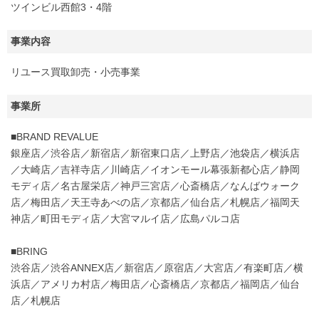
ツインビル西館3・4階
事業内容
リユース買取卸売・小売事業
事業所
■BRAND REVALUE
銀座店／渋谷店／新宿店／新宿東口店／上野店／池袋店／横浜店
／大崎店／吉祥寺店／川崎店／イオンモール幕張新都心店／静岡
モディ店／名古屋栄店／神戸三宮店／心斎橋店／なんばウォーク
店／梅田店／天王寺あべの店／京都店／仙台店／札幌店／福岡天
神店／町田モディ店／大宮マルイ店／広島パルコ店
■BRING
渋谷店／渋谷ANNEX店／新宿店／原宿店／大宮店／有楽町店／横
浜店／アメリカ村店／梅田店／心斎橋店／京都店／福岡店／仙台
店／札幌店