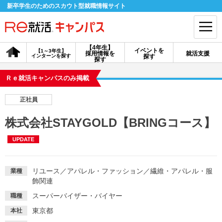
新卒学生のためのスカウト型就職情報サイト
【4年生】
イベントを
【1～3年生】
採用情報を
就活支援
インターンを探す
探す
会員登録
ログイン
探す
Ｒｅ就活キャンパスのみ掲載
会員ID・パスワードを忘れた方はこちら
正社員
探す
株式会社STAYGOLD【BRINGコース】
UPDATE
【4年生】
【4年生】
【1～3年生】
採用情報を探す
説明会を探す
インターンを探す
リユース
／
アパレル・ファッション
／
繊維・アパレル・服
業種
飾関連
イベントを探す
スカウト
お知らせ
スーパーバイザー・バイヤー
職種
東京都
本社
就活ノウハウ・サポート