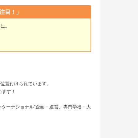
注目！」
チに。
。
と位置付けられています。
います！
ンターナショナル”企画・運営、専門学校・大