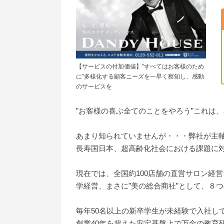
【サービスの付加価値】”すべてはお客様のため
に”多様化する顧客ニーズを一早く察知し、感動
のサービスを
”お客様の喜ぶ全てのことをやろう”これは
あまり知られていませんが・・・弊社が主軸
長寿国日本、超高齢化社会における課題に
現在では、全国約100店舗の直営サロン経
学経営、まさに”美の総合商社”として、８
毎年50名以上の新卒学生が未経験で入社し
創業40年を超えた安定基盤上で万全の教育