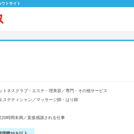
カウトサイト
ットネスクラブ・エステ・理美容
／
専門・その他サービス
エステティシャン
／
マッサージ師・はり師
20時間未満
／
直接感謝される仕事
管理職20％以上