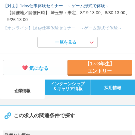
【対面】1day仕事体験セミナー ～ゲーム形式で体験～
【開催地／開催日時】 埼玉県：未定、8/19 13:00、8/30 13:00、
9/26 13:00
【オンライン】1day仕事体験セミナー ～ゲーム形式で体験～
【開催地／開催日時】 オンライン：未定、8/22 10:00、9/7 10:0
0、9/17 10:00
一覧を見る
25分【オンライン】あなたの○○支えてます。駅、駅ビルメンテ
【開催地／開催日時】 オンライン：未定、8/21 12:20
【1～3年生】
【オンライン】※仕事体験“参加者限定”※リピートイベント
気になる
エントリー
【開催地／開催日時】 オンライン：9/1 10:00、9/10 10:00、9/15
10:00、9/30 10:00
インターンシップ
採用情報
＆キャリア情報
企業情報
この求人の関連条件で探す