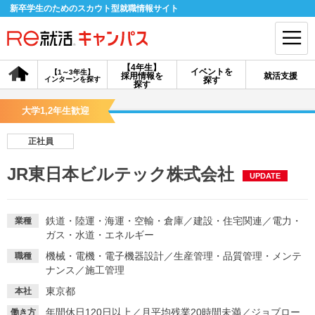
新卒学生のためのスカウト型就職情報サイト
【4年生】
イベントを
【1～3年生】
採用情報を
就活支援
インターンを探す
探す
会員登録
ログイン
探す
大学1,2年生歓迎
会員ID・パスワードを忘れた方はこちら
正社員
探す
JR東日本ビルテック株式会社
UPDATE
【4年生】
【4年生】
【1～3年生】
採用情報を探す
説明会を探す
インターンを探す
鉄道・陸運・海運・空輸・倉庫
／
建設・住宅関連
／
電力・
業種
ガス・水道・エネルギー
機械・電機・電子機器設計
／
生産管理・品質管理・メンテ
職種
イベントを探す
スカウト
お知らせ
ナンス
／
施工管理
東京都
本社
就活ノウハウ・サポート
年間休日120日以上
／
月平均残業20時間未満
／
ジョブロー
働き方