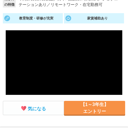
テーションあり
／
リモートワーク・在宅勤務可
の特徴
就活支援
就活コラム
教育制度・研修が充実
家賃補助あり
就活ノウハウが満載！
お役立ち記事・相談室など
適職診断
就活チャンネル
あなたに合う仕事を診断！
動画で対策講座をチェック
就活ニュースペーパー
よくある質問
就活時事ニュースを更新
不明点があればこちら
【1～3年生】
気になる
エントリー