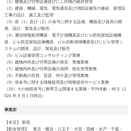
（1）建物及び付帯設備並びに工作物の維持管理
（2）建築、機械、電気、電気通信及び消防設備等の修繕、新増設
工事の設計、施工及び監理
（3）前（1）及び（2）の各号に関する設備、機器及び器具の開
発、設計、製造及び販売
（4）通信情報処理機器、電子計測機器及びビル防犯探知設備機
器、ビル防災探知設備機器、ビル自動清掃機器並びにビル管理シ
ステムの開発、設計、製造及び販売
（5）ビル設備管理コンサルティング業務
（6）建物内外及び付帯設備の保安、警備業務
（7）建物内外及び付帯設備の清掃、衛生管理業務
（8）不動産の売買、賃貸、仲介及び管理業務
（9）前各号に関する情報処理及び情報提供サービス業務
（10）その他前各号に附帯又は関連する業務・平均年齢：45.5（2
024 年 9 月１日時点）
事業所
【本店】 新宿
【駅舎管理】 東京・横浜・八王子・大宮・高崎・水戸・千葉・