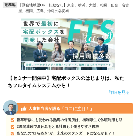
勤務地
【勤務地希望OK・転勤なし】東京、横浜、大阪、札幌、仙台、名古
就活支援
就活コラム
屋、福岡、広島、沖縄の各拠点
就活ノウハウが満載！
お役立ち記事・相談室など
適職診断
就活チャンネル
あなたに合う仕事を診断！
動画で対策講座をチェック
就活ニュースペーパー
よくある質問
就活時事ニュースを更新
不明点があればこちら
【セミナー開催中】宅配ボックスのはじまりは、私た
ちフルタイムシステムから！
詳細を見る
「ココに注目！」
人事担当者が語る
新卒研修にも使われる熱海の保養所は、福利厚生で休暇利用も◎
2週間連続で夏休みをとる社員も！働きやすさ抜群
あなたの“ひらめき”が、未来のスタンダードになるかも？！