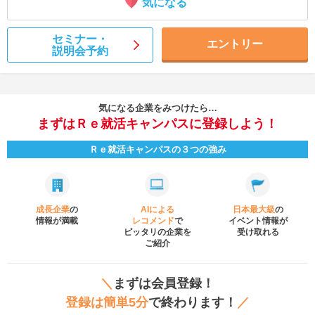
気になる
セミナー・
エントリー
説明会予約
気になる企業をみつけたら…
まずはＲｅ就活キャンパスに登録しよう！
Ｒｅ就活キャンパスの３つの強み
成長企業
の
AIによる
日本最大級
の
情報が満載
レコメンド
で
イベント
情報が
ピッタリの企業を
受け取れる
ご紹介
＼
まずは会員登録！
登録は簡単5分
で終わります！
／