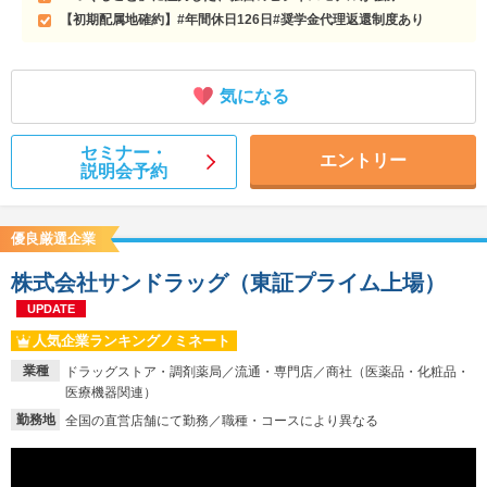
【初期配属地確約】#年間休日126日#奨学金代理返還制度あり
気になる
セミナー・
エントリー
説明会予約
優良厳選企業
株式会社サンドラッグ（東証プライム上場）
UPDATE
人気企業ランキングノミネート
業種
ドラッグストア・調剤薬局／流通・専門店／商社（医薬品・化粧品・
医療機器関連）
勤務地
全国の直営店舗にて勤務／職種・コースにより異なる