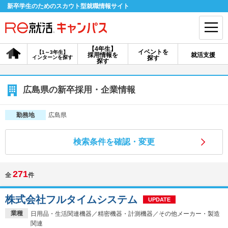
新卒学生のためのスカウト型就職情報サイト
【4年生】
イベントを
【1～3年生】
採用情報を
就活支援
インターンを探す
探す
会員登録
ログイン
探す
会員ID・パスワードを忘れた方はこちら
広島県の新卒採用・企業情報
探す
広島県
勤務地
検索条件を確認・変更
【4年生】
【4年生】
【1～3年生】
採用情報を探す
説明会を探す
インターンを探す
271
全
件
イベントを探す
スカウト
お知らせ
株式会社フルタイムシステム
UPDATE
業種
日用品・生活関連機器／精密機器・計測機器／その他メーカー・製造
就活ノウハウ・サポート
関連