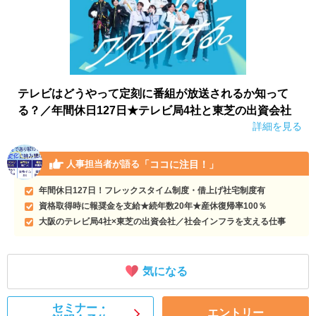
テレビはどうやって定刻に番組が放送されるか知って
る？／年間休日127日★テレビ局4社と東芝の出資会社
詳細を見る
「ココに注目！」
人事担当者が語る
年間休日127日！フレックスタイム制度・借上げ社宅制度有
資格取得時に報奨金を支給★続年数20年★産休復帰率100％
大阪のテレビ局4社×東芝の出資会社／社会インフラを支える仕事
気になる
セミナー・
エントリー