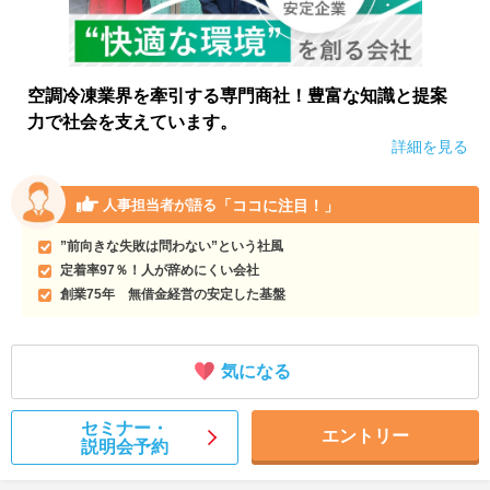
空調冷凍業界を牽引する専門商社！豊富な知識と提案
力で社会を支えています。
詳細を見る
「ココに注目！」
人事担当者が語る
”前向きな失敗は問わない”という社風
定着率97％！人が辞めにくい会社
創業75年 無借金経営の安定した基盤
気になる
セミナー・
エントリー
説明会予約