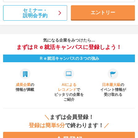
セミナー・
エントリー
説明会予約
気になる企業をみつけたら…
まずはＲｅ就活キャンパスに登録しよう！
Ｒｅ就活キャンパスの３つの強み
成長企業
の
AIによる
日本最大級
の
情報が満載
レコメンド
で
イベント
情報が
ピッタリの企業を
受け取れる
ご紹介
＼
まずは会員登録！
登録は簡単5分
で終わります！
／