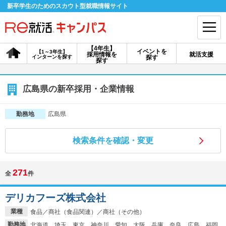
新卒学生のためのスカウト型就職情報サイト
【4年生】
イベントを
【1～3年生】
採用情報を
就活支援
インターンを探す
探す
会員登録
ログイン
探す
会員ID・パスワードを忘れた方はこちら
広島県の新卒採用・企業情報
探す
広島県
勤務地
検索条件を確認・変更
【4年生】
【4年生】
【1～3年生】
採用情報を探す
説明会を探す
インターンを探す
271
全
件
イベントを探す
スカウト
お知らせ
デリカフーズ株式会社
業種
食品／商社（食品関連）／商社（その他）
就活ノウハウ・サポート
勤務地
北海道、埼玉、東京、神奈川、愛知、大阪、兵庫、奈良、広島、福岡