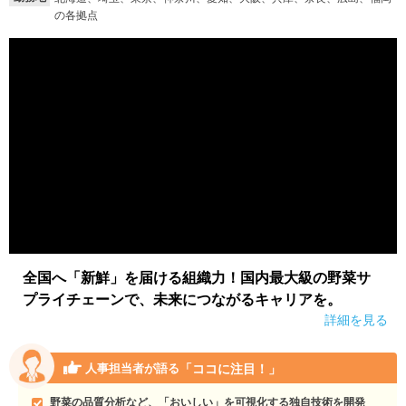
の各拠点
就活支援
就活コラム
就活ノウハウが満載！
お役立ち記事・相談室など
適職診断
就活チャンネル
あなたに合う仕事を診断！
動画で対策講座をチェック
就活ニュースペーパー
よくある質問
就活時事ニュースを更新
不明点があればこちら
全国へ「新鮮」を届ける組織力！国内最大級の野菜サ
プライチェーンで、未来につながるキャリアを。
詳細を見る
「ココに注目！」
人事担当者が語る
野菜の品質分析など、「おいしい」を可視化する独自技術を開発