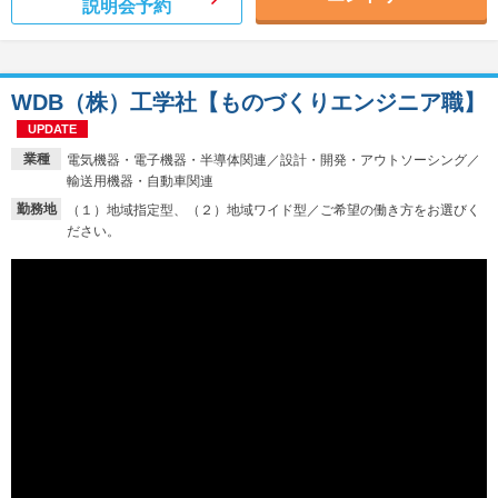
説明会予約
WDB（株）工学社【ものづくりエンジニア職】
UPDATE
業種
電気機器・電子機器・半導体関連／設計・開発・アウトソーシング／
輸送用機器・自動車関連
勤務地
（１）地域指定型、（２）地域ワイド型／ご希望の働き方をお選びく
ださい。