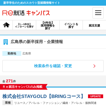
新卒学生のためのスカウト型就職情報サイト
【4年生】
イベントを
【1～3年生】
採用情報を
就活支援
インターンを探す
探す
会員登録
ログイン
探す
会員ID・パスワードを忘れた方はこちら
広島県の新卒採用・企業情報
探す
広島県
勤務地
検索条件を確認・変更
【4年生】
【4年生】
【1～3年生】
採用情報を探す
説明会を探す
インターンを探す
271
全
件
Ｒｅ就活キャンパスのみ掲載
イベントを探す
スカウト
お知らせ
株式会社STAYGOLD【BRINGコース】
UPDATE
就活ノウハウ・サポート
業種
リユース／アパレル・ファッション／繊維・アパレル・服飾関連