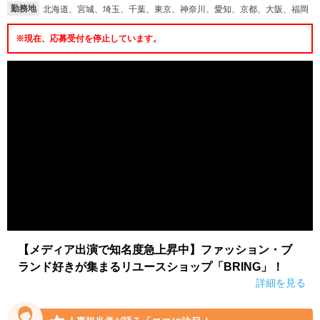
勤務地
北海道、宮城、埼玉、千葉、東京、神奈川、愛知、京都、大阪、福岡
就活支援
就活コラム
※現在、応募受付を停止しています。
就活ノウハウが満載！
お役立ち記事・相談室など
適職診断
就活チャンネル
あなたに合う仕事を診断！
動画で対策講座をチェック
就活ニュースペーパー
よくある質問
就活時事ニュースを更新
不明点があればこちら
【メディア出演で知名度急上昇中】ファッション・ブ
ランド好きが集まるリユースショップ「BRING」！
詳細を見る