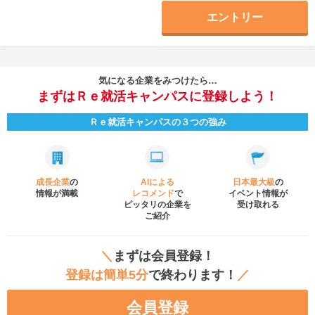
エントリー
気になる企業をみつけたら…
まずはＲｅ就活キャンパスに登録しよう！
Ｒｅ就活キャンパスの３つの強み
成長企業
の
AIによる
日本最大級
の
情報が満載
レコメンド
で
イベント
情報が
ピッタリの企業を
受け取れる
ご紹介
＼
まずは会員登録！
登録は簡単5分
で終わります！
／
会員登録