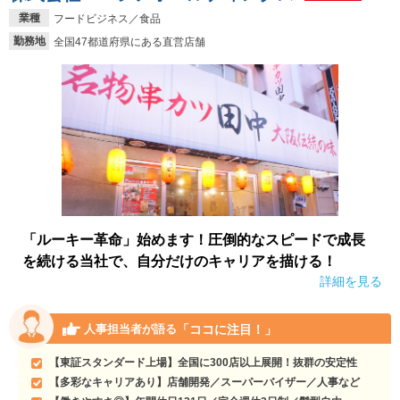
業種
フードビジネス／食品
勤務地
全国47都道府県にある直営店舗
「ルーキー革命」始めます！圧倒的なスピードで成長
を続ける当社で、自分だけのキャリアを描ける！
詳細を見る
「ココに注目！」
人事担当者が語る
【東証スタンダード上場】全国に300店以上展開！抜群の安定性
【多彩なキャリアあり】店舗開発／スーパーバイザー／人事など