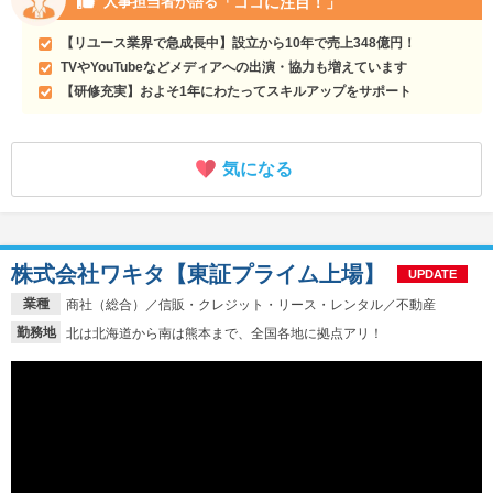
「ココに注目！」
人事担当者が語る
【リユース業界で急成長中】設立から10年で売上348億円！
TVやYouTubeなどメディアへの出演・協力も増えています
【研修充実】およそ1年にわたってスキルアップをサポート
気になる
株式会社ワキタ【東証プライム上場】
UPDATE
業種
商社（総合）／信販・クレジット・リース・レンタル／不動産
勤務地
北は北海道から南は熊本まで、全国各地に拠点アリ！