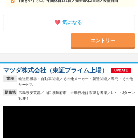
【働きやすさ◎】年間休日121日／完全週休2日制／髪型自由
気になる
エントリー
マツダ株式会社（東証プライム上場）
UPDATE
業種
輸送用機器・自動車関連／その他メーカー・製造関連／専門・その他
サービス
勤務地
広島県安芸郡／山口県防府市 ※勤務地は希望を考慮／U・I・Jターン
歓迎！