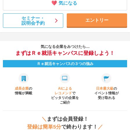
気になる
セミナー・
エントリー
説明会予約
気になる企業をみつけたら…
まずはＲｅ就活キャンパスに登録しよう！
Ｒｅ就活キャンパスの３つの強み
成長企業
の
AIによる
日本最大級
の
情報が満載
レコメンド
で
イベント
情報が
ピッタリの企業を
受け取れる
ご紹介
＼
まずは会員登録！
登録は簡単5分
で終わります！
／