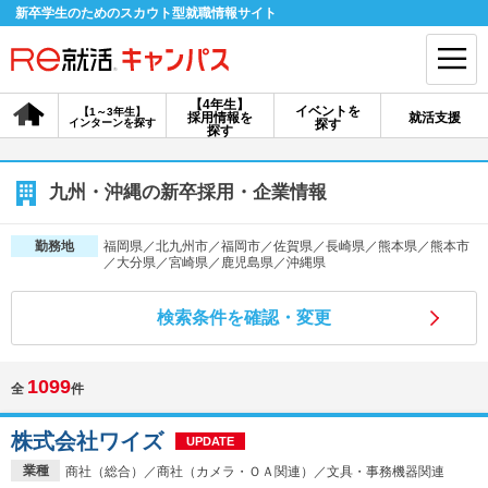
新卒学生のためのスカウト型就職情報サイト
【4年生】
イベントを
【1～3年生】
採用情報を
就活支援
インターンを探す
探す
会員登録
ログイン
探す
会員ID・パスワードを忘れた方はこちら
九州・沖縄の新卒採用・企業情報
探す
福岡県／北九州市／福岡市／佐賀県／長崎県／熊本県／熊本市
勤務地
／大分県／宮崎県／鹿児島県／沖縄県
【4年生】
【4年生】
【1～3年生】
検索条件を確認・変更
採用情報を探す
説明会を探す
インターンを探す
1099
全
件
イベントを探す
スカウト
お知らせ
株式会社ワイズ
UPDATE
就活ノウハウ・サポート
業種
商社（総合）／商社（カメラ・ＯＡ関連）／文具・事務機器関連