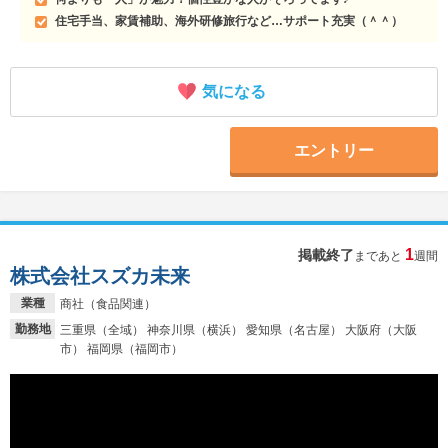
住宅手当、家賃補助、海外研修旅行など…サポート充実（＾＾）
気になる
エントリー
1
掲載終了
まであと
週間
株式会社スズカ未来
業種
商社（食品関連）
勤務地
三重県（全域） 神奈川県（横浜） 愛知県（名古屋） 大阪府（大阪
市） 福岡県（福岡市）