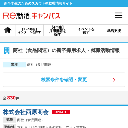
新卒学生のためのスカウト型就職情報サイト
【4年生】
イベントを
【1～3年生】
採用情報を
就活支援
インターンを探す
探す
会員登録
ログイン
探す
会員ID・パスワードを忘れた方はこちら
商社（食品関連）の新卒採用求人・就職活動情報
探す
商社（食品関連）
業種
検索条件を確認・変更
【4年生】
【4年生】
【1～3年生】
採用情報を探す
説明会を探す
インターンを探す
830
全
件
イベントを探す
スカウト
お知らせ
株式会社西原商会
UPDATE
業種
商社（食品関連）
就活ノウハウ・サポート
勤務地
本社および全国60ヶ所の本店・支店・営業所