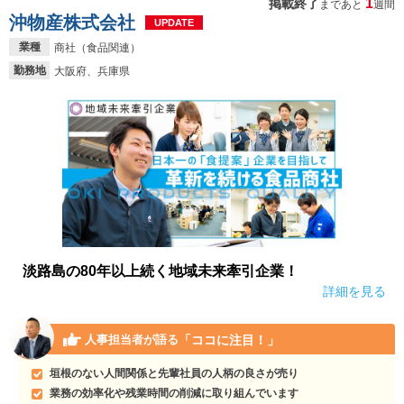
1
掲載終了
まであと
週間
沖物産株式会社
UPDATE
業種
商社（食品関連）
勤務地
大阪府、兵庫県
淡路島の80年以上続く地域未来牽引企業！
詳細を見る
「ココに注目！」
人事担当者が語る
垣根のない人間関係と先輩社員の人柄の良さが売り
業務の効率化や残業時間の削減に取り組んでいます