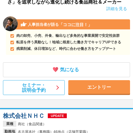
さ」を追求しながら進化し続ける食品商社＆メーカー
詳細を見る
「ココに注目！」
人事担当者が語る
肉の卸売、小売、外食、輸出など多角的な事業展開で安定性抜群
転居を伴う異動なし！地域に根差した働き方でキャリアUPできる
残業削減、休日増加など、時代に合わせ働き方をアップデート
気になる
セミナー・
エントリー
説明会予約
株式会社ＮＨＣ
UPDATE
業種
商社（食品関連）
勤務地
名古屋本社（事務職）46地点（店舗営業職）