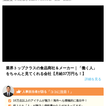
就活支援
就活コラム
就活ノウハウが満載！
お役立ち記事・相談室など
適職診断
就活チャンネル
あなたに合う仕事を診断！
動画で対策講座をチェック
就活ニュースペーパー
よくある質問
就活時事ニュースを更新
不明点があればこちら
業界トップクラスの食品商社＆メーカー｜「働く人」
をちゃんと見てくれる会社【月給37万円も！】
詳細を見る
「ココに注目！」
人事担当者が語る
10万点以上のアイテムが魅力！海外へも積極的に進出中！
何よりも「人」が魅力！個性豊かな人がそろってます♪