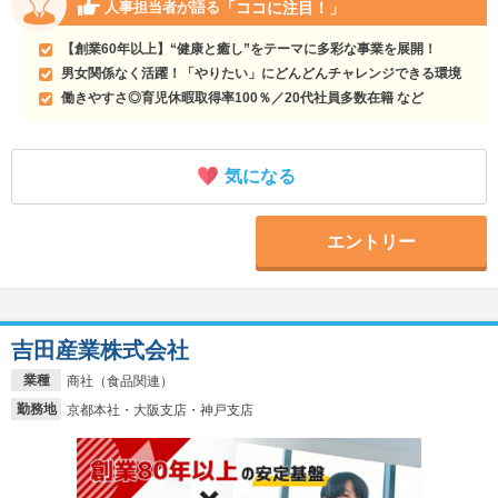
「ココに注目！」
人事担当者が語る
【創業60年以上】“健康と癒し”をテーマに多彩な事業を展開！
男女関係なく活躍！「やりたい」にどんどんチャレンジできる環境
働きやすさ◎育児休暇取得率100％／20代社員多数在籍 など
気になる
エントリー
吉田産業株式会社
業種
商社（食品関連）
勤務地
京都本社・大阪支店・神戸支店