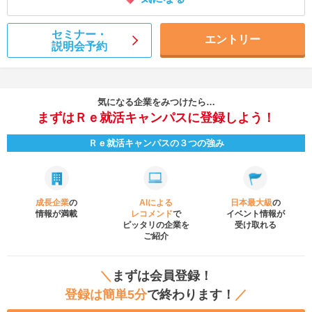
セミナー・
エントリー
説明会予約
気になる企業をみつけたら…
まずはＲｅ就活キャンパスに登録しよう！
Ｒｅ就活キャンパスの３つの強み
成長企業
の
AIによる
日本最大級
の
情報が満載
レコメンド
で
イベント
情報が
ピッタリの企業を
受け取れる
ご紹介
＼
まずは会員登録！
登録は簡単5分
で終わります！
／