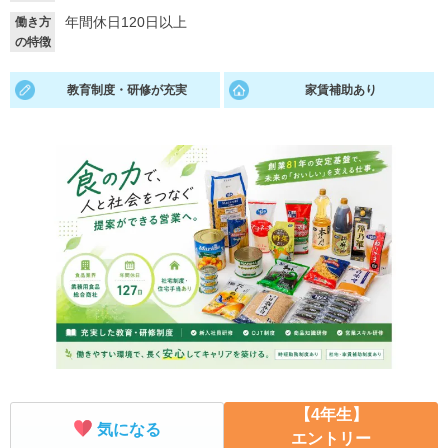
年間休日120日以上
働き方
就活支援
就活コラム
の特徴
就活ノウハウが満載！
お役立ち記事・相談室など
教育制度・研修が充実
家賃補助あり
適職診断
就活チャンネル
あなたに合う仕事を診断！
動画で対策講座をチェック
就活ニュースペーパー
よくある質問
就活時事ニュースを更新
不明点があればこちら
【4年生】
気になる
エントリー