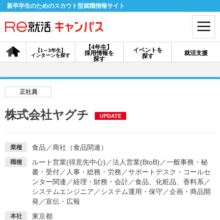
新卒学生のためのスカウト型就職情報サイト
【4年生】
イベントを
【1～3年生】
採用情報を
就活支援
インターンを探す
探す
会員登録
ログイン
探す
会員ID・パスワードを忘れた方はこちら
正社員
探す
株式会社ヤグチ
UPDATE
【4年生】
【4年生】
【1～3年生】
採用情報を探す
説明会を探す
インターンを探す
食品
／
商社（食品関連）
業種
ルート営業(得意先中心)
／
法人営業(BtoB)
／
一般事務・秘
職種
書・受付
／
人事・総務・労務
／
サポートデスク・コールセ
イベントを探す
ンター関連
／
経理・財務・会計
スカウト
／
食品、化粧品、香料系
お知らせ
／
システムエンジニア
／
システム運用・保守
／
企画・商品開
発
／
宣伝・広報
就活ノウハウ・サポート
東京都
本社