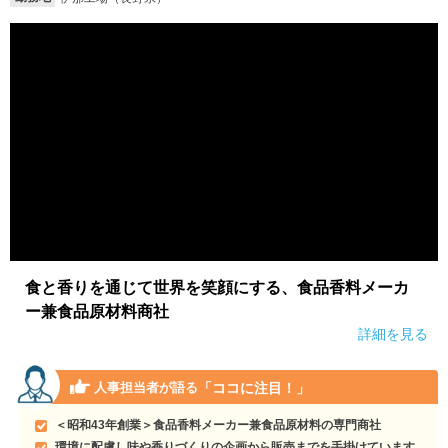
就活支援
就活コラム
就活ノウハウが満載！
お役立ち記事・相談室など
適職診断
就活チャンネル
あなたに合う仕事を診断！
動画で対策講座をチェック
就活ニュースペーパー
よくある質問
就活時事ニュースを更新
不明点があればこちら
食と香りを通じて世界を笑顔にする、食品香料メーカ
ー兼食品原材料商社
詳細を見る
「ココに注目！」
人事担当者が語る
＜昭和43年創業＞食品香料メーカー兼食品原材料の専門商社
環境に配慮し味や香りづくりの企画から販売までを手掛けています