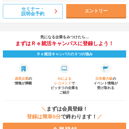
セミナー・
エントリー
説明会予約
気になる企業をみつけたら…
まずはＲｅ就活キャンパスに登録しよう！
Ｒｅ就活キャンパスの３つの強み
成長企業
の
AIによる
日本最大級
の
情報が満載
レコメンド
で
イベント
情報が
ピッタリの企業を
受け取れる
ご紹介
＼
まずは会員登録！
登録は簡単5分
で終わります！
／