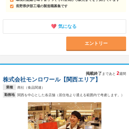
長野県伊那工場の製造職募集です
気になる
エントリー
2
掲載終了
まであと
週間
株式会社モンロワール【関西エリア】
業種
商社（食品関連）
勤務地
関西を中心とした各店舗（居住地より通える範囲内で考慮します。）