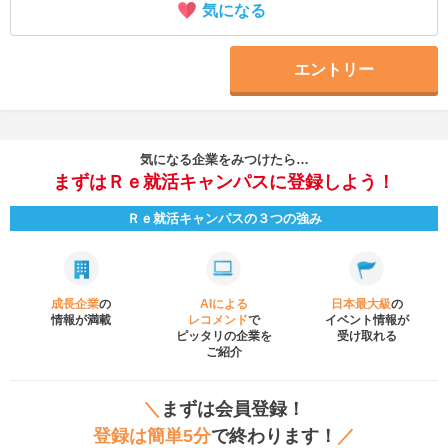
気になる
エントリー
気になる企業をみつけたら…
まずはＲｅ就活キャンパスに登録しよう！
Ｒｅ就活キャンパスの３つの強み
成長企業
の
AIによる
日本最大級
の
情報が満載
レコメンド
で
イベント
情報が
ピッタリの企業を
受け取れる
ご紹介
＼
まずは会員登録！
登録は簡単5分
で終わります！
／