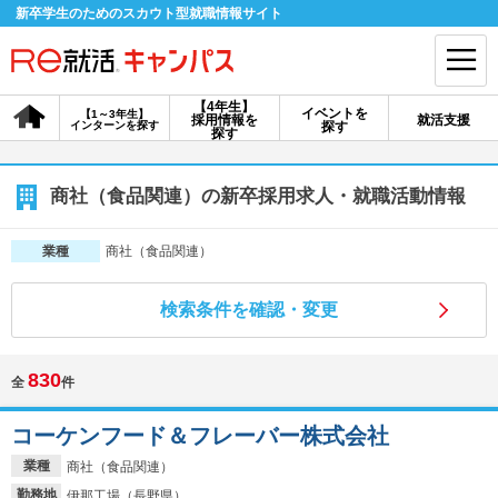
新卒学生のためのスカウト型就職情報サイト
【4年生】
イベントを
【1～3年生】
採用情報を
就活支援
インターンを探す
探す
会員登録
ログイン
探す
会員ID・パスワードを忘れた方はこちら
商社（食品関連）の新卒採用求人・就職活動情報
探す
商社（食品関連）
業種
検索条件を確認・変更
【4年生】
【4年生】
【1～3年生】
採用情報を探す
説明会を探す
インターンを探す
830
全
件
イベントを探す
スカウト
お知らせ
コーケンフード＆フレーバー株式会社
業種
商社（食品関連）
就活ノウハウ・サポート
勤務地
伊那工場（長野県）