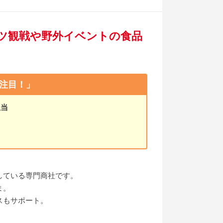
ツ観戦や野外イベントの食品
注目！」
担当
している専門商社です。
ま。
スもサポート。