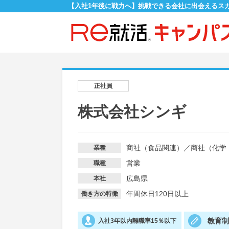
【入社1年後に戦力へ】挑戦できる会社に出会えるス
正社員
株式会社シンギ
商社（食品関連）
／
商社（化学
業種
営業
職種
広島県
本社
年間休日120日以上
働き方の特徴
教育
入社3年以内離職率15％以下