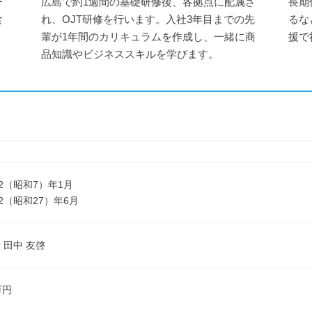
ー
広島で約1週間の基礎研修後、各拠点に配属さ
長期
食
れ、OJT研修を行います。入社3年目までの先
るな
輩が1年間のカリキュラムを作成し、一緒に商
援で
品知識やビジネススキルを学びます。
32（昭和7）年1月
2（昭和27）年6月
 田中 友啓
万円