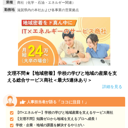
業種
商社（化学・石油・エネルギー関連）
勤務地
就活支援
就活コラム
滋賀県内の本社および各事業の営業拠点
就活ノウハウが満載！
お役立ち記事・相談室など
適職診断
就活チャンネル
あなたに合う仕事を診断！
動画で対策講座をチェック
就活ニュースペーパー
よくある質問
就活時事ニュースを更新
不明点があればこちら
文理不問★【地域密着】学校の学びと地域の産業を支
える総合サービス商社＜最大5連休あり＞
詳細を見る
「ココに注目！」
人事担当者が語る
【IT×エネルギー】学校の学びと地域産業を支えるサービス商社
【文理不問】知識ゼロから地域を支えるプロへ成長！
学校・企業・地域の課題を解決するやりがい