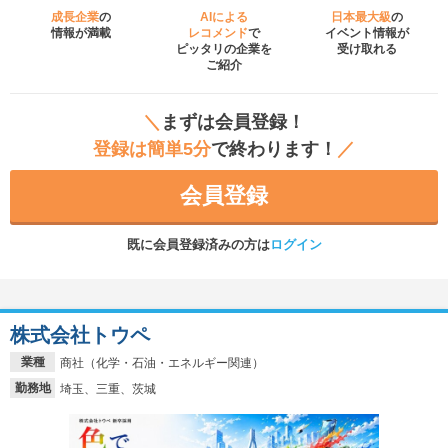
成長企業
の
AIによる
日本最大級
の
情報が満載
レコメンド
で
イベント
情報が
ピッタリの企業を
受け取れる
ご紹介
＼
まずは会員登録！
登録は簡単5分
で終わります！
／
会員登録
既に会員登録済みの方は
ログイン
株式会社トウペ
業種
商社（化学・石油・エネルギー関連）
勤務地
埼玉、三重、茨城