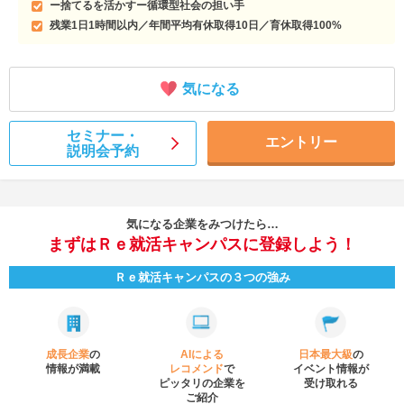
ー捨てるを活かすー循環型社会の担い手
残業1日1時間以内／年間平均有休取得10日／育休取得100%
気になる
セミナー・
エントリー
説明会予約
気になる企業をみつけたら…
まずはＲｅ就活キャンパスに登録しよう！
Ｒｅ就活キャンパスの３つの強み
成長企業
の
AIによる
日本最大級
の
情報が満載
レコメンド
で
イベント
情報が
ピッタリの企業を
受け取れる
ご紹介