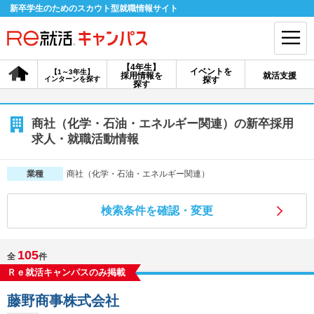
新卒学生のためのスカウト型就職情報サイト
【4年生】
イベントを
【1～3年生】
採用情報を
就活支援
インターンを探す
探す
会員登録
ログイン
探す
会員ID・パスワードを忘れた方はこちら
商社（化学・石油・エネルギー関連）の新卒採用
求人・就職活動情報
探す
商社（化学・石油・エネルギー関連）
業種
【4年生】
【4年生】
【1～3年生】
採用情報を探す
説明会を探す
インターンを探す
検索条件を確認・変更
105
全
件
イベントを探す
スカウト
お知らせ
Ｒｅ就活キャンパスのみ掲載
藤野商事株式会社
就活ノウハウ・サポート