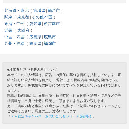
北海道・東北
宮城県
仙台市
関東
東京都
その他23区
東海・中部
愛知県
名古屋市
近畿
大阪府
中国・四国
広島県
広島市
九州・沖縄
福岡県
福岡市
●検索条件及び掲載内容について
本サイトの求人情報は、広告主の責任に基づき情報を掲載しています。正
確で詳しい求人情報を目指し、 弊社による掲載内容の確認を随時行って
おりますが、掲載情報の内容についてすべてを保証しているわけではあり
ません。
就職活動の際には、雇用形態・勤務時間・休日休暇・給与・待遇などの詳
細情報をご自身で十分に確認して頂きますようお願い致します。
万一、掲載内容と事実に相違があった際は、下記問い合わせフォームより
ご連絡ください。調査の上、対応いたします。
「
Ｒｅ就活キャンパス お問い合わせフォーム(質問箱)
」