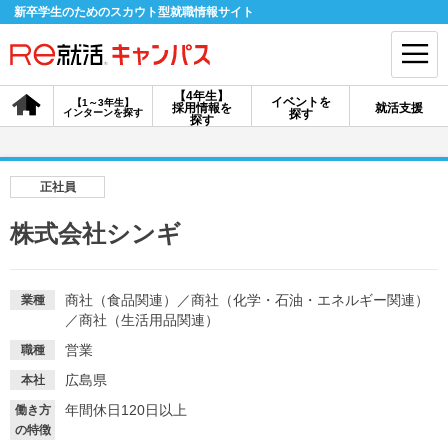
新卒学生のためのスカウト型就職情報サイト
【4年生】
イベントを
【1～3年生】
採用情報を
就活支援
インターンを探す
探す
会員登録
ログイン
探す
会員ID・パスワードを忘れた方はこちら
正社員
探す
株式会社シンギ
【4年生】
【4年生】
【1～3年生】
採用情報を探す
説明会を探す
インターンを探す
商社（食品関連）
／
商社（化学・石油・エネルギー関連）
業種
／
商社（生活用品関連）
営業
職種
イベントを探す
スカウト
お知らせ
広島県
本社
年間休日120日以上
働き方
就活ノウハウ・サポート
の特徴