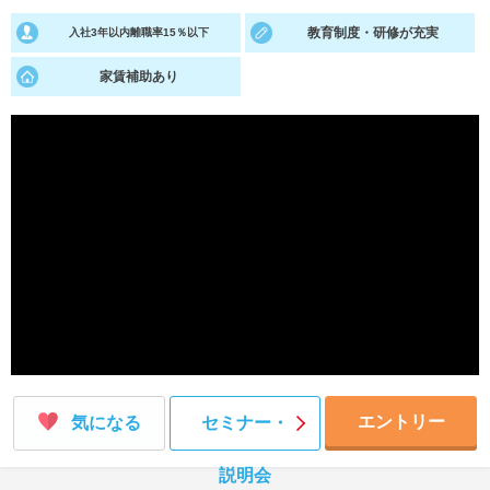
教育制度・研修が充実
入社3年以内離職率15％以下
就活支援
就活コラム
就活ノウハウが満載！
お役立ち記事・相談室など
家賃補助あり
適職診断
就活チャンネル
あなたに合う仕事を診断！
動画で対策講座をチェック
就活ニュースペーパー
よくある質問
就活時事ニュースを更新
不明点があればこちら
エントリー
気になる
セミナー・
説明会