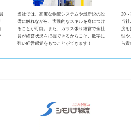
員
当社では、高度な物流システムや最新鋭の設
20
で
備に触れながら、実践的なスキルを身につけ
当社
自
ることが可能。また、ガラス張り経営で全社
度を
皆
員が経営状況を把握できるからこそ、数字に
理や
強い経営感覚をもつことができます！
ら責