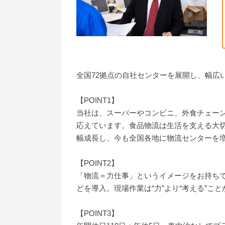
全国72拠点の自社センターを展開し、幅広
【POINT1】
当社は、スーパーやコンビニ、外食チェー
応えています。食品物流は生活を支える大切
幅成長し、今も全国各地に物流センターを
【POINT2】
「物流＝力仕事」というイメージをお持ち
どを導入。現場作業は“力”より“考える”
【POINT3】