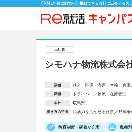
【入社1年後に戦力へ】挑戦できる会社に出会えるス
正社員
シモハナ物流株式会
鉄道・陸運・海運・空輸・倉庫
業種
ドライバー
／
物流・在庫管理
職種
広島県
本社
語学力を活かせる仕事
／
裁量権
働き方の特徴
教育制度・研修が充実
職種