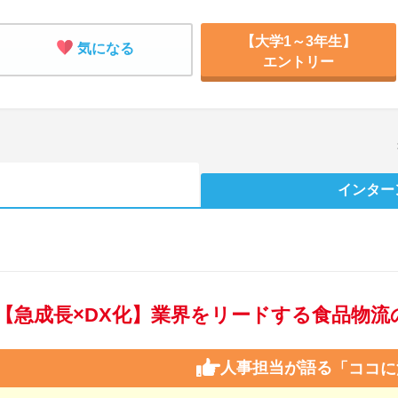
【大学1～3年生】
気になる
エントリー
インター
【急成長×DX化】業界をリードする食品物流
人事担当が語る
「ココに