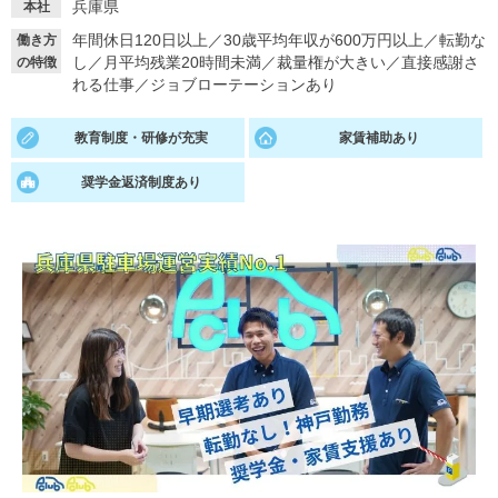
兵庫県
本社
就活支援
就活コラム
年間休日120日以上
／
30歳平均年収が600万円以上
／
転勤な
働き方
し
／
月平均残業20時間未満
／
裁量権が大きい
／
直接感謝さ
の特徴
就活ノウハウが満載！
お役立ち記事・相談室など
れる仕事
／
ジョブローテーションあり
適職診断
就活チャンネル
教育制度・研修が充実
家賃補助あり
あなたに合う仕事を診断！
動画で対策講座をチェック
奨学金返済制度あり
就活ニュースペーパー
よくある質問
就活時事ニュースを更新
不明点があればこちら