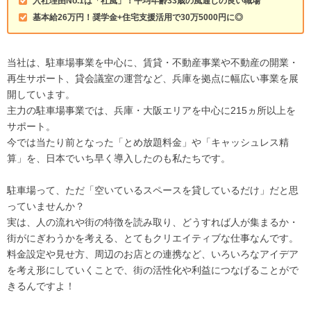
入社理由No.1は「社風」！平均年齢33歳の風通しの良い職場
基本給26万円！奨学金+住宅支援活用で30万5000円に◎
当社は、駐車場事業を中心に、賃貸・不動産事業や不動産の開業・
再生サポート、貸会議室の運営など、兵庫を拠点に幅広い事業を展
開しています。
主力の駐車場事業では、兵庫・大阪エリアを中心に215ヵ所以上を
サポート。
今では当たり前となった「とめ放題料金」や「キャッシュレス精
算」を、日本でいち早く導入したのも私たちです。
駐車場って、ただ「空いているスペースを貸しているだけ」だと思
っていませんか？
実は、人の流れや街の特徴を読み取り、どうすれば人が集まるか・
街がにぎわうかを考える、とてもクリエイティブな仕事なんです。
料金設定や見せ方、周辺のお店との連携など、いろいろなアイデア
を考え形にしていくことで、街の活性化や利益につなげることがで
きるんですよ！