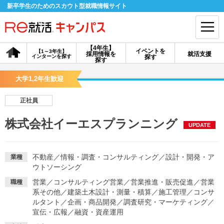
新卒学生のためのスカウト型就職情報サイト
【4年生】
イベントを
【1～3年生】
採用情報を
就活支援
インターンを探す
探す
会員登録
ログイン
探す
大学1,2年生歓迎
会員ID・パスワードを忘れた方はこちら
正社員
探す
株式会社イーエスプランニング
UPDATE
【4年生】
【4年生】
【1～3年生】
採用情報を探す
説明会を探す
インターンを探す
不動産
／
情報・調査・コンサルティング
／
設計・開発・ア
業種
ウトソーシング
営業
／
コンサルティング営業
／
営業推進・販売促進
／
営業
職種
イベントを探す
スカウト
お知らせ
系その他
／
建築土木設計・測量・積算
／
施工管理
／
コンサ
ルタント
／
企画・商品開発
／
調査研究・マーケティング
／
宣伝・広報
／
融資・資産運用
就活ノウハウ・サポート