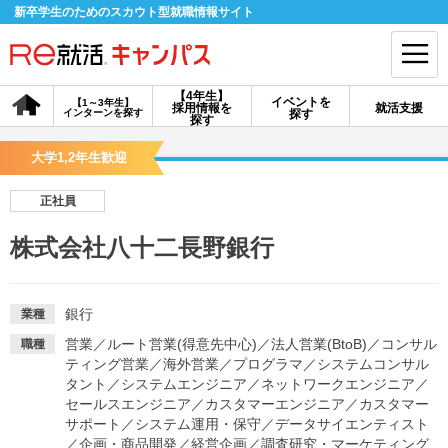
新卒学生のためのスカウト型就職情報サイト
【4年生】
イベントを
【1～3年生】
採用情報を
就活支援
インターンを探す
探す
会員登録
ログイン
探す
大学1,2年生歓迎
会員ID・パスワードを忘れた方はこちら
正社員
探す
株式会社八十二長野銀行
【4年生】
【4年生】
【1～3年生】
採用情報を探す
説明会を探す
インターンを探す
銀行
業種
営業
／
ルート営業(得意先中心)
／
法人営業(BtoB)
／
コンサル
職種
ティング営業
／
海外営業
／
プログラマ
／
システムコンサル
イベントを探す
スカウト
お知らせ
タント
／
システムエンジニア
／
ネットワークエンジニア
／
セールスエンジニア
／
カスタマーエンジニア
／
カスタマー
サポート
／
システム運用・保守
／
データサイエンティスト
就活ノウハウ・サポート
／
企画・商品開発
／
経営企画
／
調査研究・マーケティング