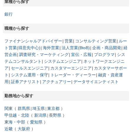
業種から探す
銀行
職種から探す
ファイナンシャルアドバイザー
営業
コンサルティング営業
ルー
ト営業(得意先中心)
海外営業
法人営業(BtoB)
企画・商品開発
経
営企画
調査研究・マーケティング
宣伝・広報
プログラマ
シス
テムコンサルタント
システムエンジニア
ネットワークエンジニ
ア
セールスエンジニア
カスタマーエンジニア
カスタマーサポー
ト
システム運用・保守
トレーダー・ディーラー
融資・資産運
用
証券アナリスト
アクチュアリー
データサイエンティスト
勤務地から探す
関東
群馬県
埼玉県
東京都
甲信越・北陸
新潟県
長野県
東海・中部
愛知県
近畿
大阪府