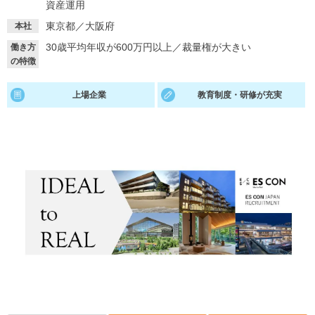
資産運用
就活支援
就活コラム
東京都／大阪府
本社
就活ノウハウが満載！
お役立ち記事・相談室など
30歳平均年収が600万円以上
／
裁量権が大きい
働き方
の特徴
適職診断
就活チャンネル
上場企業
教育制度・研修が充実
あなたに合う仕事を診断！
動画で対策講座をチェック
就活ニュースペーパー
よくある質問
就活時事ニュースを更新
不明点があればこちら