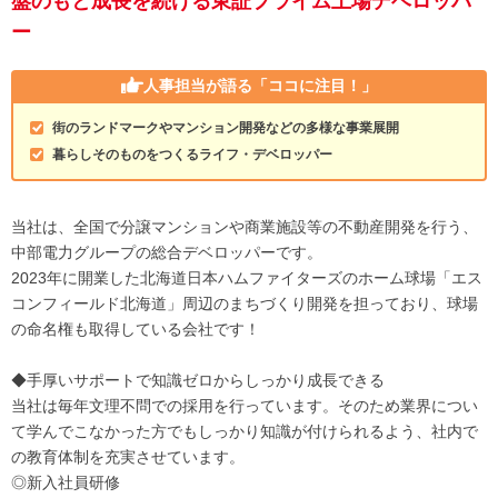
盤のもと成長を続ける東証プライム上場デベロッパ
ー
人事担当が語る
「ココに注目！」
街のランドマークやマンション開発などの多様な事業展開
暮らしそのものをつくるライフ・デベロッパー
当社は、全国で分譲マンションや商業施設等の不動産開発を行う、
中部電力グループの総合デベロッパーです。
2023年に開業した北海道日本ハムファイターズのホーム球場「エス
コンフィールド北海道」周辺のまちづくり開発を担っており、球場
の命名権も取得している会社です！
◆手厚いサポートで知識ゼロからしっかり成長できる
当社は毎年文理不問での採用を行っています。そのため業界につい
て学んでこなかった方でもしっかり知識が付けられるよう、社内で
の教育体制を充実させています。
◎新入社員研修