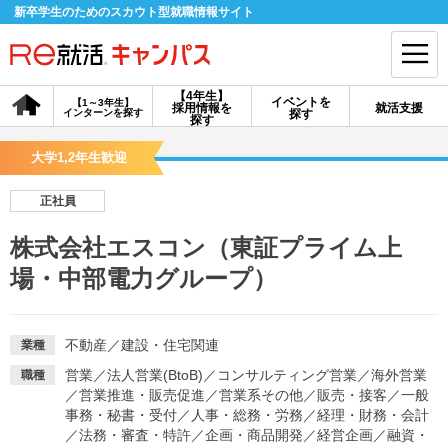
新卒学生のためのスカウト型就職情報サイト
【4年生】
イベントを
【1～3年生】
採用情報を
就活支援
インターンを探す
探す
会員登録
ログイン
探す
大学1,2年生歓迎
会員ID・パスワードを忘れた方はこちら
正社員
探す
株式会社エスコン（東証プライム上
場・中部電力グループ）
【4年生】
【4年生】
【1～3年生】
採用情報を探す
説明会を探す
インターンを探す
不動産
／
建設・住宅関連
業種
イベントを探す
スカウト
お知らせ
営業
／
法人営業(BtoB)
／
コンサルティング営業
／
海外営業
職種
／
営業推進・販売促進
／
営業系その他
／
販売・接客
／
一般
事務・秘書・受付
／
人事・総務・労務
／
経理・財務・会計
就活ノウハウ・サポート
／
法務・審査・特許
／
企画・商品開発
／
経営企画
／
融資・