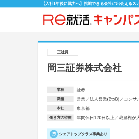
【入社1年後に戦力へ】挑戦できる会社に出会えるス
正社員
岡三証券株式会社
証券
業種
営業
／
法人営業(BtoB)
／
コンサ
職種
東京都
本社
年間休日120日以上
／
裁量権が
働き方の特徴
シェアトップクラス事業あり