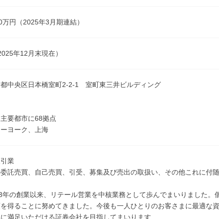
600万円（2025年3月期連結）
（2025年12月末現在）
都中央区日本橋室町2-2-1 室町東三井ビルディング
】
主要都市に68拠点
ューヨーク、上海
取引業
の委託売買、自己売買、引受、募集及び売出の取扱い、その他これに付
23年の創業以来、リテール営業を中核業務として歩んでまいりました。
頼を得ることに努めてきました。今後も一人ひとりのお客さまに最適な
真に満足いただける証券会社を目指してまいります