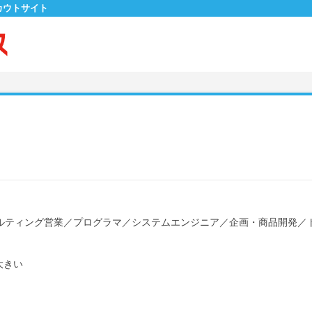
カウトサイト
ルティング営業
／
プログラマ
／
システムエンジニア
／
企画・商品開発
／
大きい