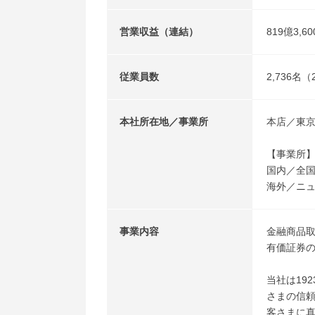
営業収益（連結）
819億3,
従業員数
2,736名
本社所在地／事業所
本店／東京
【事業所
国内／全国
海外／ニ
事業内容
金融商品
有価証券
当社は19
さまの信
客さまに