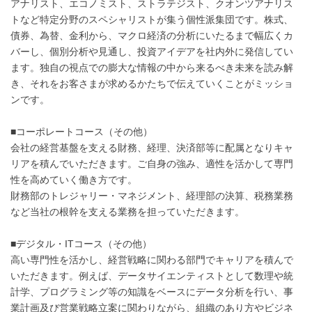
アナリスト、エコノミスト、ストラテジスト、クオンツアナリス
トなど特定分野のスペシャリストが集う個性派集団です。株式、
債券、為替、金利から、マクロ経済の分析にいたるまで幅広くカ
バーし、個別分析や見通し、投資アイデアを社内外に発信してい
ます。独自の視点での膨大な情報の中から来るべき未来を読み解
き、それをお客さまが求めるかたちで伝えていくことがミッショ
ンです。
■コーポレートコース（その他）
会社の経営基盤を支える財務、経理、決済部等に配属となりキャ
リアを積んでいただきます。ご自身の強み、適性を活かして専門
性を高めていく働き方です。
財務部のトレジャリー・マネジメント、経理部の決算、税務業務
など当社の根幹を支える業務を担っていただきます。
■デジタル・ITコース（その他）
高い専門性を活かし、経営戦略に関わる部門でキャリアを積んで
いただきます。例えば、データサイエンティストとして数理や統
計学、プログラミング等の知識をベースにデータ分析を行い、事
業計画及び営業戦略立案に関わりながら、組織のあり方やビジネ