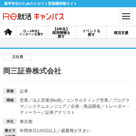
新卒学生のためのスカウト型就職情報サイト
【4年生】
イベントを
【1～3年生】
採用情報を
就活支援
インターンを探す
探す
会員登録
ログイン
探す
会員ID・パスワードを忘れた方はこちら
正社員
探す
岡三証券株式会社
【4年生】
【4年生】
【1～3年生】
採用情報を探す
説明会を探す
インターンを探す
証券
業種
営業
／
法人営業(BtoB)
／
コンサルティング営業
／
プログラ
職種
マ
／
システムエンジニア
／
企画・商品開発
／
トレーダー・
イベントを探す
ディーラー
／
証券アナリスト
スカウト
お知らせ
東京都
本社
年間休日120日以上
／
裁量権が大きい
就活ノウハウ・サポート
働き方