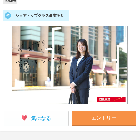
の特徴
就活支援
就活コラム
シェアトップクラス事業あり
就活ノウハウが満載！
お役立ち記事・相談室など
適職診断
就活チャンネル
あなたに合う仕事を診断！
動画で対策講座をチェック
就活ニュースペーパー
よくある質問
就活時事ニュースを更新
不明点があればこちら
エントリー
気になる