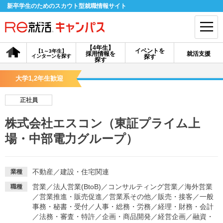
新卒学生のためのスカウト型就職情報サイト
【4年生】
イベントを
【1～3年生】
採用情報を
就活支援
インターンを探す
探す
会員登録
ログイン
探す
大学1,2年生歓迎
会員ID・パスワードを忘れた方はこちら
正社員
探す
株式会社エスコン（東証プライム上
場・中部電力グループ）
【4年生】
【4年生】
【1～3年生】
採用情報を探す
説明会を探す
インターンを探す
不動産
／
建設・住宅関連
業種
イベントを探す
スカウト
お知らせ
営業
／
法人営業(BtoB)
／
コンサルティング営業
／
海外営業
職種
／
営業推進・販売促進
／
営業系その他
／
販売・接客
／
一般
事務・秘書・受付
／
人事・総務・労務
／
経理・財務・会計
就活ノウハウ・サポート
／
法務・審査・特許
／
企画・商品開発
／
経営企画
／
融資・