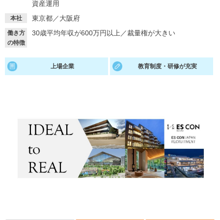
資産運用
就活支援
就活コラム
東京都／大阪府
本社
就活ノウハウが満載！
お役立ち記事・相談室など
30歳平均年収が600万円以上
／
裁量権が大きい
働き方
の特徴
適職診断
就活チャンネル
上場企業
教育制度・研修が充実
あなたに合う仕事を診断！
動画で対策講座をチェック
就活ニュースペーパー
よくある質問
就活時事ニュースを更新
不明点があればこちら