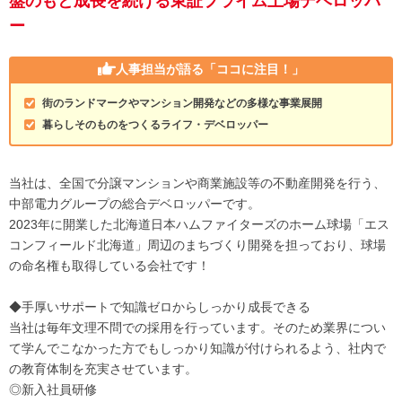
盤のもと成長を続ける東証プライム上場デベロッパ
ー
人事担当が語る
「ココに注目！」
街のランドマークやマンション開発などの多様な事業展開
暮らしそのものをつくるライフ・デベロッパー
当社は、全国で分譲マンションや商業施設等の不動産開発を行う、
中部電力グループの総合デベロッパーです。
2023年に開業した北海道日本ハムファイターズのホーム球場「エス
コンフィールド北海道」周辺のまちづくり開発を担っており、球場
の命名権も取得している会社です！
◆手厚いサポートで知識ゼロからしっかり成長できる
当社は毎年文理不問での採用を行っています。そのため業界につい
て学んでこなかった方でもしっかり知識が付けられるよう、社内で
の教育体制を充実させています。
◎新入社員研修