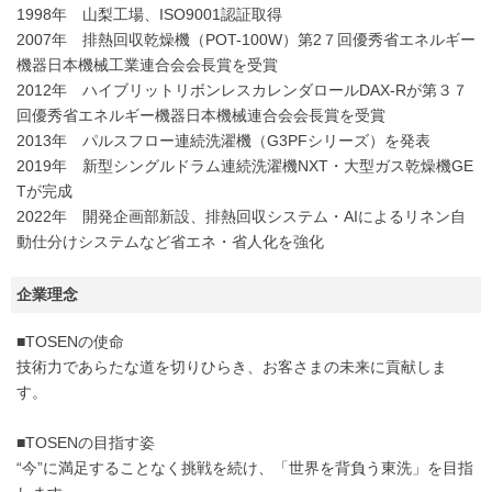
1998年 山梨工場、ISO9001認証取得
2007年 排熱回収乾燥機（POT-100W）第2７回優秀省エネルギー
機器日本機械工業連合会会長賞を受賞
2012年 ハイブリットリボンレスカレンダロールDAX-Rが第３７
回優秀省エネルギー機器日本機械連合会会長賞を受賞
2013年 パルスフロー連続洗濯機（G3PFシリーズ）を発表
2019年 新型シングルドラム連続洗濯機NXT・大型ガス乾燥機GE
Tが完成
2022年 開発企画部新設、排熱回収システム・AIによるリネン自
動仕分けシステムなど省エネ・省人化を強化
企業理念
■TOSENの使命
技術力であらたな道を切りひらき、お客さまの未来に貢献しま
す。
■TOSENの目指す姿
“今”に満足することなく挑戦を続け、「世界を背負う東洗」を目指