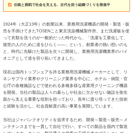
伝統と挑戦で社会を支える、次代を担う組織づくりを推進中
1924年（大正13年）の創業以来、業務用洗濯機器の開発・製造・販
売を手掛けてきたTOSENこと東京洗染機械製作所。まだ洗濯板を使
って衣類を洗うのが一般的だった時代から、「洗濯を工業化して、
後世の人のために道をひらく――」という、創業者の熱い想いのも
と、時代に先駆けた製品を次々に開発し、業務用洗濯機業界のパイ
オニアとして道を切り拓いてきました。
現在は国内トップシェアを誇る業務用洗濯機械メーカーとして、リ
ネンサプライ業界やクリーニング業界を中心に、ホテル・病院・官
公庁の各種施設などで使われる多種多様な産業用クリーニング機器
を開発。当社の製品は人々の暮らしや社会に欠かせない施設を衛生
面から支える重要な役割を担っており、長年に渡り培ってきた技術
と経験を活かし、社会貢献度の高い事業を展開しています。
当社はジャパンクオリティを追求するため、開発～製造～販売～メ
ンテナンスまでを一貫して自社で行い、すべての製品を国内で製造