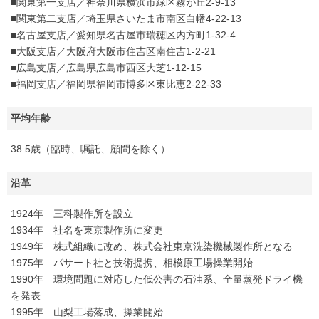
■関東第一支店／神奈川県横浜市緑区霧が丘2-9-13
■関東第二支店／埼玉県さいたま市南区白幡4-22-13
■名古屋支店／愛知県名古屋市瑞穂区内方町1-32-4
■大阪支店／大阪府大阪市住吉区南住吉1-2-21
■広島支店／広島県広島市西区大芝1-12-15
■福岡支店／福岡県福岡市博多区東比恵2-22-33
平均年齢
38.5歳（臨時、嘱託、顧問を除く）
沿革
1924年 三科製作所を設立
1934年 社名を東京製作所に変更
1949年 株式組織に改め、株式会社東京洗染機械製作所となる
1975年 パサート社と技術提携、相模原工場操業開始
1990年 環境問題に対応した低公害の石油系、全量蒸発ドライ機
を発表
1995年 山梨工場落成、操業開始