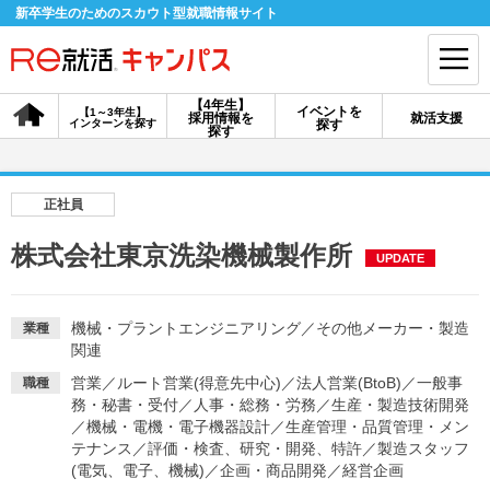
新卒学生のためのスカウト型就職情報サイト
【4年生】
イベントを
【1～3年生】
採用情報を
就活支援
インターンを探す
探す
会員登録
ログイン
探す
会員ID・パスワードを忘れた方はこちら
正社員
探す
株式会社東京洗染機械製作所
UPDATE
【4年生】
【4年生】
【1～3年生】
採用情報を探す
説明会を探す
インターンを探す
機械・プラントエンジニアリング
／
その他メーカー・製造
業種
関連
営業
／
ルート営業(得意先中心)
／
法人営業(BtoB)
／
一般事
職種
イベントを探す
務・秘書・受付
／
人事・総務・労務
スカウト
／
生産・製造技術開発
お知らせ
／
機械・電機・電子機器設計
／
生産管理・品質管理・メン
テナンス
／
評価・検査、研究・開発、特許
／
製造スタッフ
(電気、電子、機械)
／
企画・商品開発
／
経営企画
就活ノウハウ・サポート