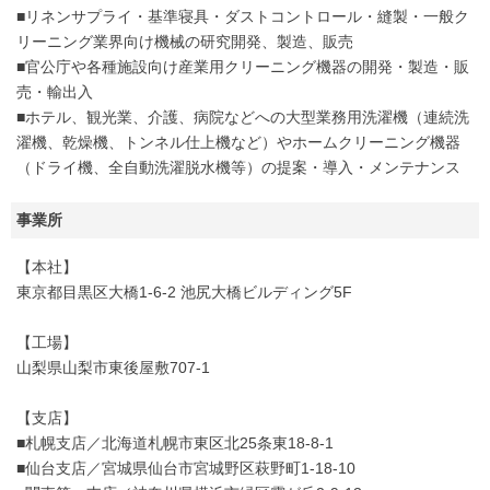
■リネンサプライ・基準寝具・ダストコントロール・縫製・一般ク
リーニング業界向け機械の研究開発、製造、販売
■官公庁や各種施設向け産業用クリーニング機器の開発・製造・販
売・輸出入
■ホテル、観光業、介護、病院などへの大型業務用洗濯機（連続洗
濯機、乾燥機、トンネル仕上機など）やホームクリーニング機器
（ドライ機、全自動洗濯脱水機等）の提案・導入・メンテナンス
事業所
【本社】
東京都目黒区大橋1-6-2 池尻大橋ビルディング5F
【工場】
山梨県山梨市東後屋敷707-1
【支店】
■札幌支店／北海道札幌市東区北25条東18-8-1
■仙台支店／宮城県仙台市宮城野区萩野町1-18-10