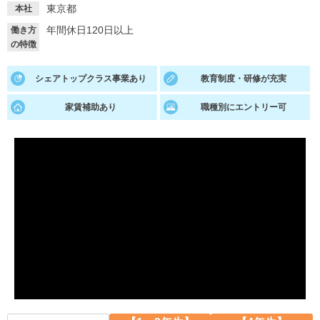
東京都
本社
就活支援
就活コラム
年間休日120日以上
働き方
の特徴
就活ノウハウが満載！
お役立ち記事・相談室など
適職診断
就活チャンネル
シェアトップクラス事業あり
教育制度・研修が充実
あなたに合う仕事を診断！
動画で対策講座をチェック
家賃補助あり
職種別にエントリー可
就活ニュースペーパー
よくある質問
就活時事ニュースを更新
不明点があればこちら