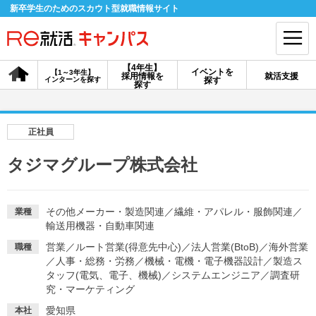
新卒学生のためのスカウト型就職情報サイト
【4年生】
イベントを
【1～3年生】
採用情報を
就活支援
インターンを探す
探す
会員登録
ログイン
探す
会員ID・パスワードを忘れた方はこちら
正社員
探す
タジマグループ株式会社
【4年生】
【4年生】
【1～3年生】
採用情報を探す
説明会を探す
インターンを探す
その他メーカー・製造関連
／
繊維・アパレル・服飾関連
／
業種
輸送用機器・自動車関連
営業
／
ルート営業(得意先中心)
／
法人営業(BtoB)
／
海外営業
職種
イベントを探す
／
人事・総務・労務
／
スカウト
機械・電機・電子機器設計
お知らせ
／
製造ス
タッフ(電気、電子、機械)
／
システムエンジニア
／
調査研
究・マーケティング
就活ノウハウ・サポート
愛知県
本社