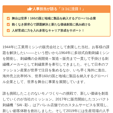
人事担当が語る
「ココに注目！」
舞台は世界！160の国と地域に製品を納入するグローバル企業
飽くなき探求心で課題解決と新たな価値創造に挑み続ける
人材育成に力を入れ多彩なキャリア形成をサポート！
1944年に工業用ミシンの販売会社として創業した当社。お客様の課
題を解決したい――という想いから1964年に多頭式自動刺繍ミシン
を開発し、刺繍機の企画開発～製造～販売まで一貫して手掛ける刺
繍機メーカーとして刺繍業界を牽引してきました。そして日本のフ
ァッション産業が世界で注目を集めるなか、いち早く海外に進出。
海外売上比率95％、世界160の国と地域に製品を納入するグローバ
ル企業として、世界を舞台に事業を展開しています。
誰も挑戦したことのないモノづくりへの挑戦で、新しい価値を創造
していくのが当社のミッション。2017年に販売開始したコンパクト
刺繍機「SAI -彩-」はアパレル店舗でのカスタムサービスを実現し、
新しい顧客体験を創出しました。そして2019年には生産現場の人手