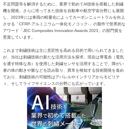
不足問題等を解消するために、業界で初めてAI技術を搭載した刺繍
機を開発。さらに培ってきた技術を自動車や航空宇宙分野にも展開
し、2023年には車両の軽量化によってカーボンニュートラルを向上
させる「CFRP-アルミニウム一体化モノコック-」の製作で世界的な
アワード「JEC Composites Innovation Awards 2023」の部門賞を
受賞しています。
これまで刺繍技術は主に意匠性を高める目的で用いられてきました
が、当社は刺繍技術の新たな活用方法を探求。現在は導電糸（電気
を通す特殊な糸）を使用した刺繍センサを活用することで、障がい
者の体の動きや脈などを読み取り、異常を検知する技術開発を進め
ており、刺繍技術の可能性はアパレルやインテリアからモビリテ
ィ、そしてライフサイエンスの分野にも広がっています。