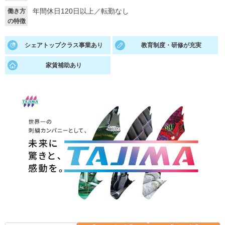
年間休日120日以上
／
転勤なし
働き方
就活支援
就活コラム
の特徴
就活ノウハウが満載！
お役立ち記事・相談室など
シェアトップクラス事業あり
教育制度・研修が充実
適職診断
就活チャンネル
家賃補助あり
あなたに合う仕事を診断！
動画で対策講座をチェック
就活ニュースペーパー
よくある質問
就活時事ニュースを更新
不明点があればこちら