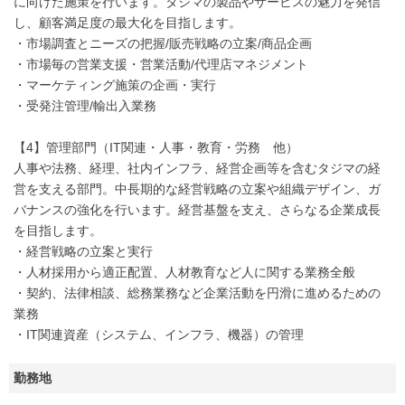
に向けた施策を行います。タジマの製品やサービスの魅力を発信
し、顧客満足度の最大化を目指します。
・市場調査とニーズの把握/販売戦略の立案/商品企画
・市場毎の営業支援・営業活動/代理店マネジメント
・マーケティング施策の企画・実行
・受発注管理/輸出入業務
【4】管理部門（IT関連・人事・教育・労務 他）
人事や法務、経理、社内インフラ、経営企画等を含むタジマの経
営を支える部門。中長期的な経営戦略の立案や組織デザイン、ガ
バナンスの強化を行います。経営基盤を支え、さらなる企業成長
を目指します。
・経営戦略の立案と実行
・人材採用から適正配置、人材教育など人に関する業務全般
・契約、法律相談、総務業務など企業活動を円滑に進めるための
業務
・IT関連資産（システム、インフラ、機器）の管理
勤務地