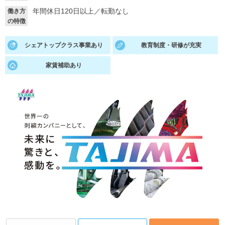
年間休日120日以上
／
転勤なし
働き方
就活支援
就活コラム
の特徴
就活ノウハウが満載！
お役立ち記事・相談室など
シェアトップクラス事業あり
教育制度・研修が充実
適職診断
就活チャンネル
家賃補助あり
あなたに合う仕事を診断！
動画で対策講座をチェック
就活ニュースペーパー
よくある質問
就活時事ニュースを更新
不明点があればこちら