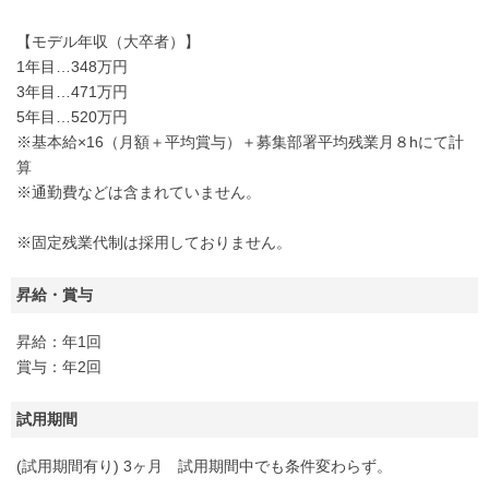
【モデル年収（大卒者）】
1年目…348万円
3年目…471万円
5年目…520万円
※基本給×16（月額＋平均賞与）＋募集部署平均残業月８hにて計
算
※通勤費などは含まれていません。
※固定残業代制は採用しておりません。
昇給・賞与
昇給：年1回
賞与：年2回
試用期間
(試用期間有り) 3ヶ月 試用期間中でも条件変わらず。