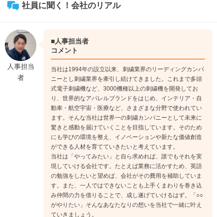
社員に聞く！会社のリアル
■人事担当者
コメント
人事担当
当社は1994年の設立以来、刺繍業界のリーディングカンパ
者
ニーとし刺繍業界を牽引し続けてきました。これまで多頭
式電子刺繍機など、3000機種以上の刺繍機を開発してお
り、世界的なアパレルブランドをはじめ、インテリア・自
動車・航空宇宙・医療など、さまざまな分野で使われてい
ます。そんな当社は世界一の刺繍カンパニーとして未来に
驚きと感動を届けていくことを目指しています。そのため
にも学びの環境を整え、イノベーションや新たな価値創造
ができる人材を育てていきたいと考えています。
当社は「やってみたい」と自ら求めれば、誰でもそれを実
現していける会社です。たとえば業務に活かすため、英語
の勉強をしたいと望めば、会社がその費用を補助していま
す。また、一人ではできないことも上手くまわりを巻き込
み仲間の力を借りることで、成し遂げていけるはず。「○○
がやりたい」そんなあなたなりの想いを当社で一緒に叶え
ていきましょう。