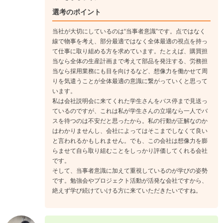
選考のポイント
当社が大切にしているのは“当事者意識”です。点ではなく
線で物事を考え、部分最適ではなく全体最適の視点を持っ
て仕事に取り組める方を求めています。たとえば、購買担
当なら全体の生産計画まで考えて部品を発注する、労務担
当なら採用業務にも目を向けるなど、想像力を働かせて周
りを気遣うことが全体最適の意識に繋がっていくと思って
います。
私は会社説明会に来てくれた学生さんをバス停まで見送っ
ているのですが、これは私が学生さんの立場なら一人でバ
スを待つのは不安だと思ったから。私の行動が正解なのか
はわかりませんし、会社によってはそこまでしなくて良い
と言われるかもしれません。でも、この会社は想像力を膨
らませて自ら取り組むことをしっかり評価してくれる会社
です。
そして、当事者意識に加えて重視しているのが学びの姿勢
です。勉強会やプロジェクト活動が活発な会社ですから、
絶えず学び続けていける方に来ていただきたいですね。