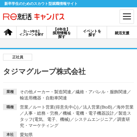
新卒学生のためのスカウト型就職情報サイト
【4年生】
イベントを
【1～3年生】
採用情報を
就活支援
インターンを探す
探す
会員登録
ログイン
探す
会員ID・パスワードを忘れた方はこちら
正社員
探す
タジマグループ株式会社
【4年生】
【4年生】
【1～3年生】
採用情報を探す
説明会を探す
インターンを探す
その他メーカー・製造関連
／
繊維・アパレル・服飾関連
／
業種
輸送用機器・自動車関連
営業
／
ルート営業(得意先中心)
／
法人営業(BtoB)
／
海外営業
職種
イベントを探す
／
人事・総務・労務
／
スカウト
機械・電機・電子機器設計
お知らせ
／
製造ス
タッフ(電気、電子、機械)
／
システムエンジニア
／
調査研
究・マーケティング
就活ノウハウ・サポート
愛知県
本社