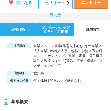
エントリー
気になる
セミナー・
説明会
インターンシップ
採用情報
企業情報
＆キャリア情報
営業／ルート営業(得意先中心)／海外営業／
採用職種
法人営業(BtoB)／人事・総務・労務／調査研
究・マーケティング／機械・電機・電子機器
設計／製造スタッフ(電気、電子、機械)／シ
ステムエンジニア
愛知県
勤務地
年間休日120日以上／転勤なし
働き方の特徴
募集概要