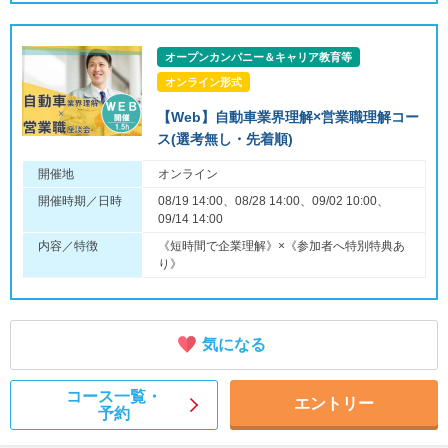
オープンカンパニー＆キャリア教育等
オンライン形式
【Web】自動車業界理解×営業職理解コー
ス(選考無し・先着順)
開催地
オンライン
開催時期／日時
08/19 14:00、08/28 14:00、09/02 10:00、
09/14 14:00
内容／特徴
《短時間で企業理解》×《参加者へ特別特典あ
り》
気になる
コース一覧・
エントリー
予約