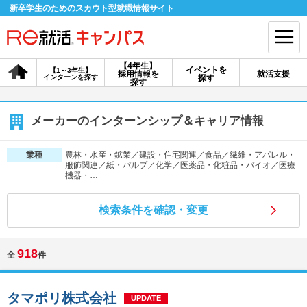
新卒学生のためのスカウト型就職情報サイト
【4年生】
イベントを
【1～3年生】
採用情報を
就活支援
インターンを探す
探す
会員登録
ログイン
探す
会員ID・パスワードを忘れた方はこちら
メーカーのインターンシップ＆キャリア情報
探す
農林・水産・鉱業／建設・住宅関連／食品／繊維・アパレル・
業種
服飾関連／紙・パルプ／化学／医薬品・化粧品・バイオ／医療
機器・…
【4年生】
【4年生】
【1～3年生】
採用情報を探す
説明会を探す
インターンを探す
検索条件を確認・変更
918
イベントを探す
スカウト
お知らせ
全
件
就活ノウハウ・サポート
タマポリ株式会社
UPDATE