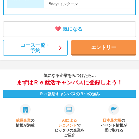
5daysインターン
気になる
コース一覧・
エントリー
予約
気になる企業をみつけたら…
まずはＲｅ就活キャンパスに登録しよう！
Ｒｅ就活キャンパスの３つの強み
成長企業
の
AIによる
日本最大級
の
情報が満載
レコメンド
で
イベント
情報が
ピッタリの企業を
受け取れる
ご紹介