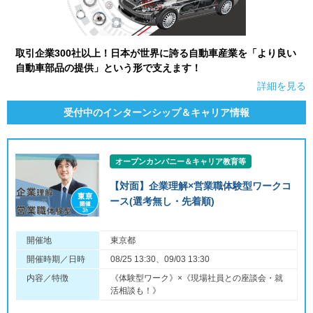
取引企業300社以上！日本が世界に誇る自動車産業を「より良い
自動車部品の提供」という形で支えます！
詳細を見る
受付中のインターンシップ＆キャリア情報
オープンカンパニー＆キャリア教育等
【対面】企業理解×営業職体験型ワークコ
ース(選考無し・先着順)
開催地
東京都
開催時期／日時
08/25 13:30、09/03 13:30
内容／特徴
《体験型ワーク》×《現場社員との座談会・就
活相談も！》