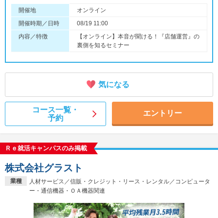
開催地
オンライン
開催時期／日時
08/19 11:00
内容／特徴
【オンライン】本音が聞ける！『店舗運営』の
裏側を知るセミナー
気になる
コース一覧・
エントリー
予約
Ｒｅ就活キャンパスのみ掲載
株式会社グラスト
業種
人材サービス／信販・クレジット・リース・レンタル／コンピュータ
ー・通信機器・ＯＡ機器関連