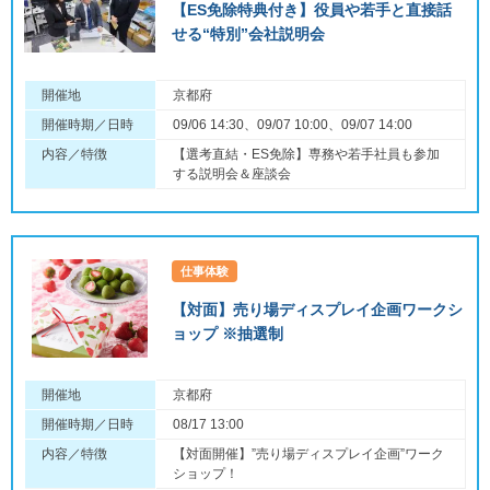
【ES免除特典付き】役員や若手と直接話
せる“特別”会社説明会
開催地
京都府
開催時期／日時
09/06 14:30、09/07 10:00、09/07 14:00
内容／特徴
【選考直結・ES免除】専務や若手社員も参加
する説明会＆座談会
仕事体験
【対面】売り場ディスプレイ企画ワークシ
ョップ ※抽選制
開催地
京都府
開催時期／日時
08/17 13:00
内容／特徴
【対面開催】”売り場ディスプレイ企画”ワーク
ショップ！