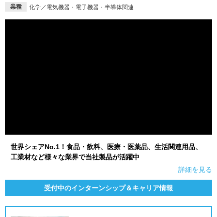
業種
化学／電気機器・電子機器・半導体関連
就活支援
就活コラム
就活ノウハウが満載！
お役立ち記事・相談室など
適職診断
就活チャンネル
あなたに合う仕事を診断！
動画で対策講座をチェック
就活ニュースペーパー
よくある質問
就活時事ニュースを更新
不明点があればこちら
世界シェアNo.1！食品・飲料、医療・医薬品、生活関連用品、
工業材など様々な業界で当社製品が活躍中
詳細を見る
受付中のインターンシップ＆キャリア情報