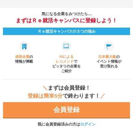
気になる企業をみつけたら…
まずはＲｅ就活キャンパスに登録しよう！
Ｒｅ就活キャンパスの３つの強み
成長企業
の
AIによる
日本最大級
の
情報が満載
レコメンド
で
イベント
情報が
ピッタリの企業を
受け取れる
ご紹介
＼
まずは会員登録！
登録は簡単5分
で終わります！
／
会員登録
既に会員登録済みの方は
ログイン