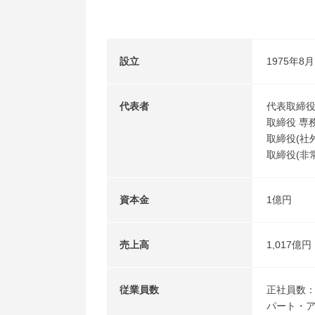
設立
1975年8
代表者
代表取締役
取締役 専
取締役(社外
取締役(非常
資本金
1億円
売上高
1,017億
従業員数
正社員数：1
パート・ア