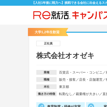
【入社1年後に戦力へ】挑戦できる会社に出会えるス
大学1,2年生歓迎
正社員
株式会社オオゼキ
百貨店・スーパー・コンビニ
／
業種
販売・接客
／
店長・店舗運営
／
職種
東京都
本社
転勤なし
／
裁量権が大きい
／
直
働き方の特徴
教育制度・研修が充実