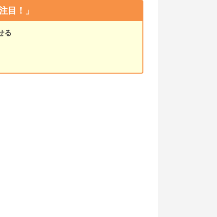
注目！」
せる
る