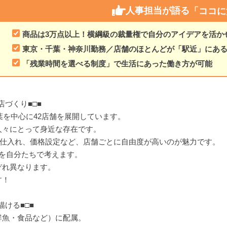
人事担当が語る
「ココに
商品は3万点以上！横綱級の裁量権で自分のアイデアを活か
東京・千葉・神奈川勤務／店舗のほとんどが「駅近」にあ
「残業時間を選べる制度」で生活にあった働き方が可能
店づくり■□■
葉を中心に42店舗を展開しています。
人々にとって身近な存在です。
や仕入れ、価格設定など、店舗ごとに自由度が高いのが魅力です。
を自分たちで考えます。
ぞれ異なります。
す！
描ける■□■
鮮魚・食品など）に配属。