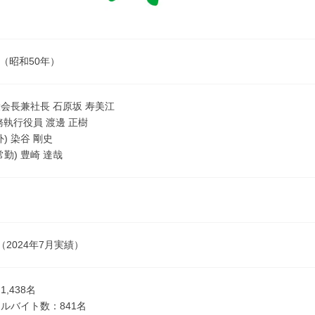
月（昭和50年）
会長兼社長 石原坂 寿美江
務執行役員 渡邊 正樹
) 染谷 剛史
勤) 豊崎 達哉
円（2024年7月実績）
,438名
ルバイト数：841名