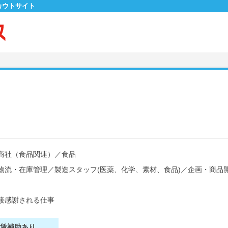
カウトサイト
商社（食品関連）
／
食品
物流・在庫管理
／
製造スタッフ(医薬、化学、素材、食品)
／
企画・商品
接感謝される仕事
家賃補助あり