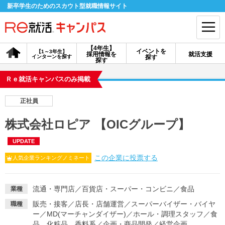
新卒学生のためのスカウト型就職情報サイト
【4年生】
イベントを
【1～3年生】
採用情報を
就活支援
インターンを探す
探す
会員登録
ログイン
探す
Ｒｅ就活キャンパスのみ掲載
会員ID・パスワードを忘れた方はこちら
正社員
探す
株式会社ロピア 【OICグループ】
UPDATE
【4年生】
【4年生】
【1～3年生】
採用情報を探す
説明会を探す
インターンを探す
この企業に投票する
人気企業ランキングノミネート
イベントを探す
スカウト
お知らせ
流通・専門店
／
百貨店・スーパー・コンビニ
／
食品
業種
販売・接客
／
店長・店舗運営
／
スーパーバイザー・バイヤ
職種
ー
／
MD(マーチャンダイザー)
／
ホール・調理スタッフ
／
食
就活ノウハウ・サポート
品、化粧品、香料系
／
企画・商品開発
／
経営企画