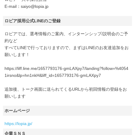
E-mail：saiyo@lopia.jp
ロピア採用公式LINEのご登録
ロピアでは、選考情報のご案内、インターンシップ/説明会のご予
約など
すべてLINEで行っておりますので、まずはLINEのお友達追加をお
願いします！
https://liff.line.me/1657793176-gmLAXpy7/landing?follow=%4054
1irsno&lp=hn1nkH&liff_id=1657793176-gmLAXpy7
追加後、トーク画面に送られてくるURLから初回情報の登録をお
願いします
ホームページ
https://lopia.jp/
企業ＳＮＳ