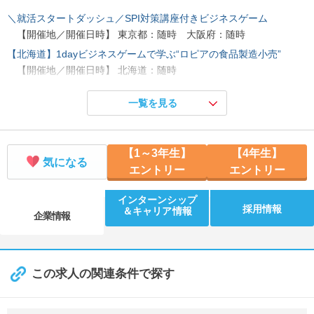
＼就活スタートダッシュ／SPI対策講座付きビジネスゲーム
【開催地／開催日時】 東京都：随時 大阪府：随時
【北海道】1dayビジネスゲームで学ぶ“ロピアの食品製造小売”
【開催地／開催日時】 北海道：随時
【東北】1dayビジネスゲームで学ぶ“ロピアの食品製造小売”
一覧を見る
【開催地／開催日時】 宮城県：随時
【関東】1dayビジネスゲームで学ぶ“ロピアの食品製造小売”
【開催地／開催日時】 東京都：随時
【1～3年生】
【4年生】
【中部】1dayビジネスゲームで学ぶ“ロピアの食品製造小売”
気になる
エントリー
エントリー
【開催地／開催日時】 愛知県：随時
【関西】1dayビジネスゲームで学ぶ“ロピアの食品製造小売”
インターンシップ
採用情報
＆キャリア情報
【開催地／開催日時】 大阪府：随時
企業情報
【山陽】1dayビジネスゲームで学ぶ“ロピアの食品製造小売”
【開催地／開催日時】 広島県：随時
【九州】1dayビジネスゲームで学ぶ“ロピアの食品製造小売”
この求人の関連条件で探す
【開催地／開催日時】 福岡県：随時
「食のテーマパーク」ロピアの90分店舗見学会