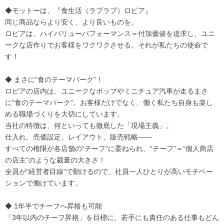
◆モットーは、『食生活（ラブラブ）ロピア』
同じ商品ならより安く、より良いものを。
ロピアは、ハイバリューパフォーマンス＝付加価値を追求し、ユニ
ークな店作りでお客様をワクワクさせる。それが私たちの使命で
す！
◆ まさに“食のテーマパーク”！
ロピアの店内は、ユニークなポップやミニチュア汽車が走るまさ
に“食のテーマパーク”。お客様だけでなく、働く私たち自身も楽し
める職場づくりを大切にしています。
当社の特徴は、何といっても徹底した「現場主義」。
仕入れ、売価設定、レイアウト、販売戦略――
すべての権限が各店舗の“チーフ”に委ねられ、“チーフ”＝“個人商店
の店主”のような裁量の大きさ！
全員が“経営者目線”で動けるので、社員一人ひとりが高いモチベー
ションで働けています。
◆ 1年半でチーフへ昇格も可能
「3年以内のチーフ昇格」を目標に、若手にも責任のある仕事もどん