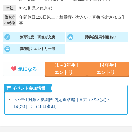
神奈川県／東京都
本社
就活支援
就活コラム
年間休日120日以上
／
裁量権が大きい
／
直接感謝される仕
働き方
就活ノウハウが満載！
お役立ち記事・相談室など
事
の特徴
適職診断
就活チャンネル
教育制度・研修が充実
奨学金返済制度あり
あなたに合う仕事を診断！
動画で対策講座をチェック
職種別にエントリー可
就活ニュースペーパー
よくある質問
就活時事ニュースを更新
不明点があればこちら
【1～3年生】
【4年生】
気になる
エントリー
エントリー
イベント参加情報
＜4年生対象＞就職博 内定直結編［東京：8/18(火)・
19(水)］：（18日参加）