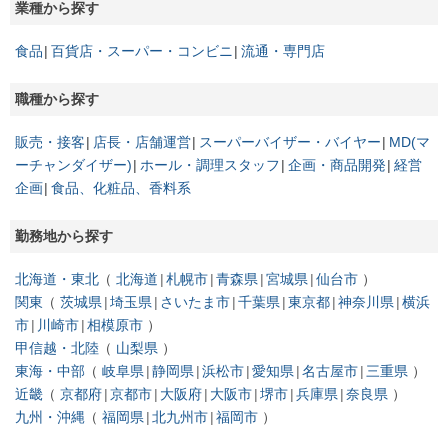
業種から探す
【開催地／開催日時】 大阪府：随時
90分でわかる！ロピアのWEB説明会
食品
百貨店・スーパー・コンビニ
流通・専門店
【開催地／開催日時】 オンライン：随時
職種から探す
販売・接客
店長・店舗運営
スーパーバイザー・バイヤー
MD(マ
ーチャンダイザー)
ホール・調理スタッフ
企画・商品開発
経営
企画
食品、化粧品、香料系
勤務地から探す
北海道・東北
北海道
札幌市
青森県
宮城県
仙台市
関東
茨城県
埼玉県
さいたま市
千葉県
東京都
神奈川県
横浜
市
川崎市
相模原市
甲信越・北陸
山梨県
東海・中部
岐阜県
静岡県
浜松市
愛知県
名古屋市
三重県
近畿
京都府
京都市
大阪府
大阪市
堺市
兵庫県
奈良県
九州・沖縄
福岡県
北九州市
福岡市