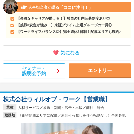
「ココに注目！」
人事担当者が語る
【多彩なキャリアが描ける！】独自の社内公募制度あり◎
【挑戦×安定が強み！】東証プライム上場グループの一員◎
【ワークライフバランス◎】完全週休2日制！配属エリアも確約♪
気になる
セミナー・
エントリー
説明会予約
株式会社ウィルオブ・ワーク【営業職】
業種
人材サービス／放送・新聞・広告・出版／商社（総合）
勤務地
《希望勤務エリアに配属／原則引っ越しを伴う転勤なし》全国各地