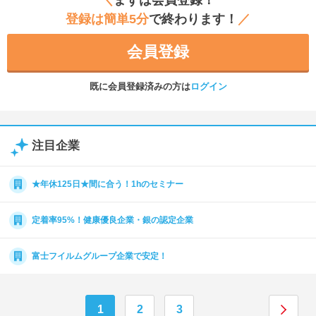
＼
まずは会員登録！
登録は簡単5分
で終わります！
／
会員登録
既に会員登録済みの方は
ログイン
注目企業
★年休125日★間に合う！1hのセミナー
定着率95%！健康優良企業・銀の認定企業
富士フイルムグループ企業で安定！
1
2
3