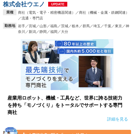
株式会社ウエノ
UPDATE
業種
商社（電気・電子・精密機器関連）／商社（機械・金属・鉄鋼関連）
／流通・専門店
勤務地
岩手／宮城／山形／福島／茨城／栃木／群馬／埼玉／千葉／東京／神
奈川／新潟／静岡／福岡／大分
産業用ロボット、機械・工具など、世界に誇る技術力
を持ち「モノづくり」をトータルでサポートする専門
商社
詳細を見る