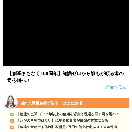
【創業まもなく100周年】知識ゼロから誰もが頼る港の
司令塔へ！
詳細を見る
「ココに注目！」
人事担当者が語る
【物流の玄関口】95年以上の信頼を背負う現場を回す司令塔へ！
【ただの事務ではない】現場を知る者が最強の営業になる！
【破格のサポート体制】家賃月1万円の借上社宅あり！※条件有