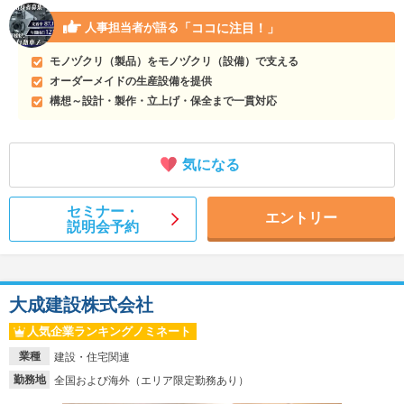
「ココに注目！」
人事担当者が語る
モノヅクリ（製品）をモノヅクリ（設備）で支える
オーダーメイドの生産設備を提供
構想～設計・製作・立上げ・保全まで一貫対応
気になる
セミナー・
エントリー
説明会予約
大成建設株式会社
人気企業ランキングノミネート
業種
建設・住宅関連
勤務地
全国および海外（エリア限定勤務あり）