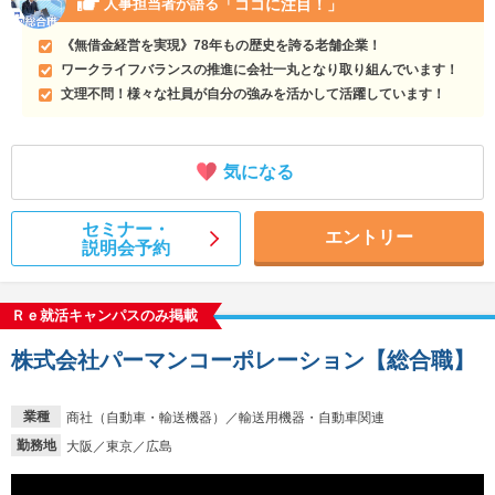
「ココに注目！」
人事担当者が語る
《無借金経営を実現》78年もの歴史を誇る老舗企業！
ワークライフバランスの推進に会社一丸となり取り組んでいます！
文理不問！様々な社員が自分の強みを活かして活躍しています！
気になる
セミナー・
エントリー
説明会予約
Ｒｅ就活キャンパスのみ掲載
株式会社パーマンコーポレーション【総合職】
業種
商社（自動車・輸送機器）／輸送用機器・自動車関連
勤務地
大阪／東京／広島