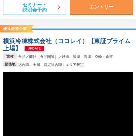
セミナー・
エントリー
説明会予約
優良厳選企業
横浜冷凍株式会社（ヨコレイ）【東証プライム
上場】
UPDATE
業種
食品／商社（食品関連）／鉄道・陸運・海運・空輸・倉庫
勤務地
総合職：全国 特定総合職：エリア限定