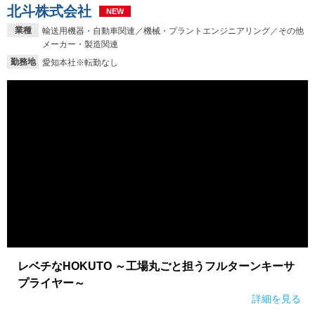
北斗株式会社
NEW
就活支援
就活コラム
業種
輸送用機器・自動車関連／機械・プラントエンジニアリング／その他
メーカー・製造関連
就活ノウハウが満載！
お役立ち記事・相談室など
勤務地
愛知本社※転勤なし
適職診断
就活チャンネル
あなたに合う仕事を診断！
動画で対策講座をチェック
就活ニュースペーパー
よくある質問
就活時事ニュースを更新
不明点があればこちら
レベチなHOKUTO ～工場丸ごと担うフルターンキーサ
プライヤー～
詳細を見る