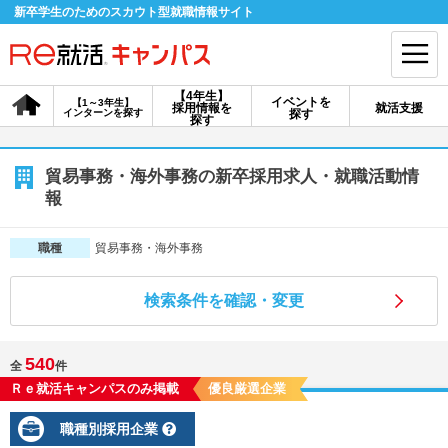
新卒学生のためのスカウト型就職情報サイト
【4年生】
イベントを
【1～3年生】
採用情報を
就活支援
インターンを探す
探す
会員登録
ログイン
探す
会員ID・パスワードを忘れた方はこちら
貿易事務・海外事務の新卒採用求人・就職活動情
報
探す
貿易事務・海外事務
職種
【4年生】
【4年生】
【1～3年生】
採用情報を探す
説明会を探す
インターンを探す
検索条件を確認・変更
540
全
件
イベントを探す
スカウト
お知らせ
Ｒｅ就活キャンパスのみ掲載
優良厳選企業
職種別採用企業
就活ノウハウ・サポート