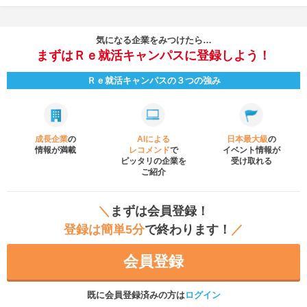
気になる企業をみつけたら…
まずはＲｅ就活キャンパスに登録しよう！
Ｒｅ就活キャンパスの３つの強み
成長企業
の
AIによる
日本最大級
の
情報が満載
レコメンド
で
イベント
情報が
ピッタリの企業を
受け取れる
ご紹介
＼
まずは会員登録！
登録は簡単5分
で終わります！
／
会員登録
既に会員登録済みの方は
ログイン