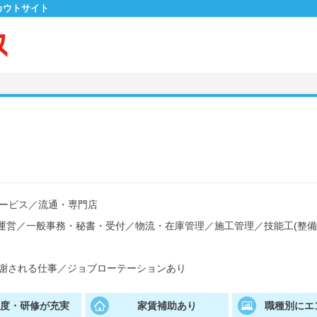
カウトサイト
ービス
／
流通・専門店
運営
／
一般事務・秘書・受付
／
物流・在庫管理
／
施工管理
／
技能工(整
謝される仕事
／
ジョブローテーションあり
制度・研修が充実
家賃補助あり
職種別にエ