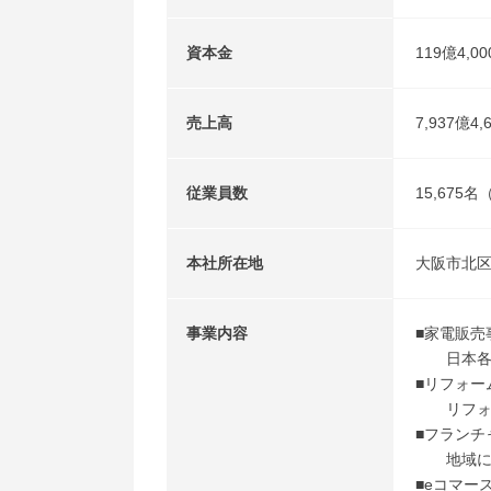
資本金
119億4,0
売上高
7,937億
従業員数
15,675
本社所在地
大阪市北区
事業内容
■家電販売
日本各地
■リフォー
リフォー
■フランチ
地域に密
■eコマー