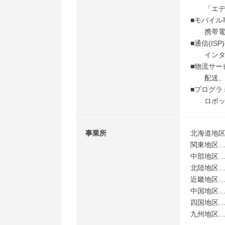
「エディ
■モバイル
携帯電話
■通信(ISP
インター
■物流サー
配送、工
■プログラ
ロボット
事業所
北海道地
関東地区
中部地区
北陸地区
近畿地区
中国地区
四国地区
九州地区