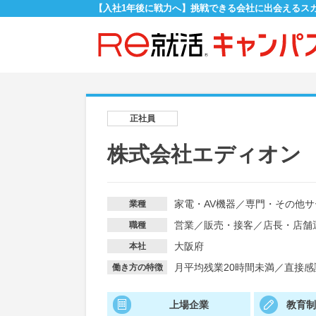
【入社1年後に戦力へ】挑戦できる会社に出会えるス
正社員
株式会社エディオン
家電・AV機器
／
専門・その他サ
業種
営業
／
販売・接客
／
店長・店舗
職種
大阪府
本社
月平均残業20時間未満
／
直接感
働き方の特徴
上場企業
教育