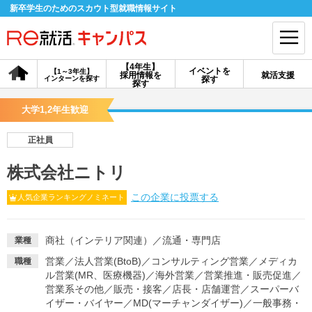
新卒学生のためのスカウト型就職情報サイト
【4年生】
イベントを
【1～3年生】
採用情報を
就活支援
インターンを探す
探す
会員登録
ログイン
探す
大学1,2年生歓迎
会員ID・パスワードを忘れた方はこちら
正社員
探す
株式会社ニトリ
この企業に投票する
人気企業ランキングノミネート
【4年生】
【4年生】
【1～3年生】
採用情報を探す
説明会を探す
インターンを探す
商社（インテリア関連）
／
流通・専門店
業種
イベントを探す
スカウト
お知らせ
営業
／
法人営業(BtoB)
／
コンサルティング営業
／
メディカ
職種
ル営業(MR、医療機器)
／
海外営業
／
営業推進・販売促進
／
営業系その他
／
販売・接客
／
店長・店舗運営
／
スーパーバ
就活ノウハウ・サポート
イザー・バイヤー
／
MD(マーチャンダイザー)
／
一般事務・