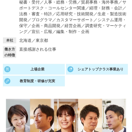
秘書・受付
／
人事・総務・労務
／
貿易事務・海外事務
／
サ
ポートデスク・コールセンター関連
／
経理・財務・会計
／
就活支援
就活コラム
法務・審査・特許
／
応用研究・技術開発
／
生産・製造技術
就活ノウハウが満載！
お役立ち記事・相談室など
開発
／
プログラマ
／
カスタマーサポート
／
システム運用・
保守
／
企画・商品開発
／
経営企画
／
調査研究・マーケティ
ング
／
宣伝・広報
／
編集・制作・企画
適職診断
就活チャンネル
北海道／東京都
本社
あなたに合う仕事を診断！
動画で対策講座をチェック
直接感謝される仕事
働き方
就活ニュースペーパー
よくある質問
の特徴
就活時事ニュースを更新
不明点があればこちら
上場企業
シェアトップクラス事業あり
教育制度・研修が充実