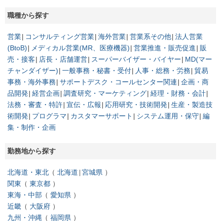
職種から探す
営業
コンサルティング営業
海外営業
営業系その他
法人営業
(BtoB)
メディカル営業(MR、医療機器)
営業推進・販売促進
販
売・接客
店長・店舗運営
スーパーバイザー・バイヤー
MD(マー
チャンダイザー)
一般事務・秘書・受付
人事・総務・労務
貿易
事務・海外事務
サポートデスク・コールセンター関連
企画・商
品開発
経営企画
調査研究・マーケティング
経理・財務・会計
法務・審査・特許
宣伝・広報
応用研究・技術開発
生産・製造技
術開発
プログラマ
カスタマーサポート
システム運用・保守
編
集・制作・企画
勤務地から探す
北海道・東北
北海道
宮城県
関東
東京都
東海・中部
愛知県
近畿
大阪府
九州・沖縄
福岡県