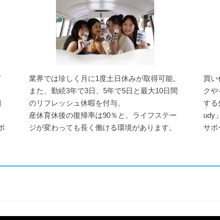
メ
業界では珍しく月に1度土日休みが取得可能。
買い
また、勤続3年で3日、5年で5日と最大10日間
クや
目
のリフレッシュ休暇を付与。
する
産休育休後の復帰率は90％と、ライフステー
ud
ポ
ジが変わっても長く働ける環境があります。
サポ