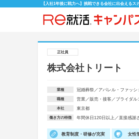
【入社1年後に戦力へ】挑戦できる会社に出会えるス
正社員
株式会社トリート
冠婚葬祭
／
アパレル・ファッシ
業種
営業
／
販売・接客
／
ブライダル
職種
東京都
本社
年間休日120日以上
／
直接感謝
働き方の特徴
教育制度・研修が充実
女性