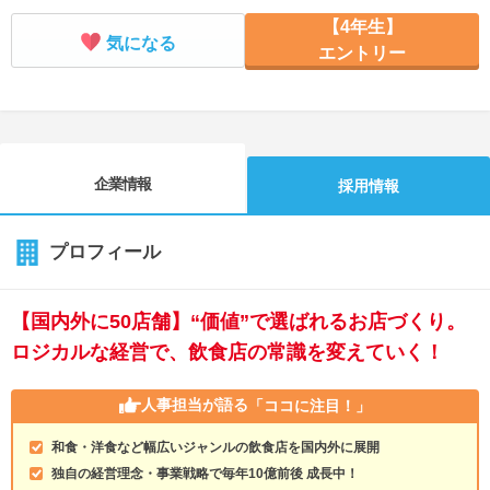
【4年生】
就活支援
就活コラム
気になる
エントリー
就活ノウハウが満載！
お役立ち記事・相談室など
適職診断
就活チャンネル
あなたに合う仕事を診断！
動画で対策講座をチェック
企業情報
採用情報
就活ニュースペーパー
よくある質問
就活時事ニュースを更新
不明点があればこちら
プロフィール
【国内外に50店舗】“価値”で選ばれるお店づくり。
ロジカルな経営で、飲食店の常識を変えていく！
人事担当が語る
「ココに注目！」
和食・洋食など幅広いジャンルの飲食店を国内外に展開
独自の経営理念・事業戦略で毎年10億前後 成長中！