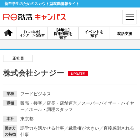
新卒学生のためのスカウト型就職情報サイト
【4年生】
イベントを
【1～3年生】
採用情報を
就活支援
インターンを探す
探す
会員登録
ログイン
探す
会員ID・パスワードを忘れた方はこちら
正社員
探す
株式会社シナジー
UPDATE
【4年生】
【4年生】
【1～3年生】
採用情報を探す
説明会を探す
インターンを探す
フードビジネス
業種
販売・接客
／
店長・店舗運営
／
スーパーバイザー・バイヤ
職種
ー
／
ホール・調理スタッフ
イベントを探す
スカウト
お知らせ
東京都
本社
語学力を活かせる仕事
／
裁量権が大きい
／
直接感謝される
働き方
仕事
就活ノウハウ・サポート
の特徴