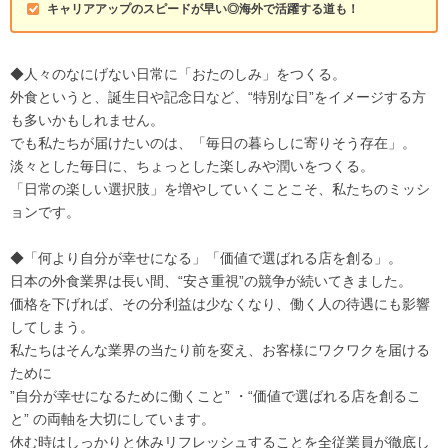
キャリアアップのスピードが早い◎海外で活躍する道も！
◆人々のなにげない日常に「おたのしみ」をつくる。
外食というと、誕生日や記念日など、“特別な日”をイメージする方
も多いかもしれません。
でも私たちが届けたいのは、「毎日の暮らしに寄りそう存在」。
淡々とした毎日に、ちょっとした楽しみや潤いをつくる。
「日常の楽しい選択肢」を増やしていくことこそ、私たちのミッシ
ョンです。
◆「何より自分が幸せになる」「価値で選ばれる店を創る」。
日本の外食業界は長い間、“安さ重視”の競争が続いてきました。
価格を下げれば、その分利益は少なくなり、働く人の待遇にも影響
してしまう。
私たちはそんな業界の当たり前を変え、お客様にワクワクを届ける
ために
”自分が幸せになるために働くこと” ・“価値で選ばれる店を創るこ
と” の両軸を大切にしています。
休む時はしっかりと休みリフレッシュすることを全従業員が徹底し