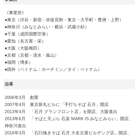
《事業所》
●東京（渋谷・新宿・赤坂見附・東京・大手町・豊洲・上野）
●神奈川（みなとみらい・横浜・武蔵小杉）
●千葉（成田国際空港）
●愛知（名古屋・栄）
●大阪（大阪梅田）
●京都（京都・清水・嵐山）
●福岡（博多）
●国外（ベトナム：ホーチミン／タイ：ベトナム）
沿革
2006年3月 創業
2007年4月 東京新丸ビルに「手打ちそば 石月」開店
2013年4月 「石月 グランフロント店」を開店、大阪進出
2013年6月 「そばと天ぷら 石楽 MARK IS みなとみらい」開店、
神奈川進出
2016年3月 「石臼挽きそば 石月 大名古屋ビルヂング店」開店、