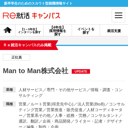
新卒学生のためのスカウト型就職情報サイト
【4年生】
イベントを
【1～3年生】
採用情報を
就活支援
インターンを探す
探す
会員登録
ログイン
探す
Ｒｅ就活キャンパスのみ掲載
会員ID・パスワードを忘れた方はこちら
正社員
探す
Man to Man株式会社
UPDATE
【4年生】
【4年生】
【1～3年生】
採用情報を探す
説明会を探す
インターンを探す
人材サービス
／
専門・その他サービス
／
情報・調査・コン
業種
サルティング
営業
／
ルート営業(得意先中心)
／
法人営業(BtoB)
／
コンサル
職種
イベントを探す
スカウト
お知らせ
ティング営業
／
営業推進・販売促進
／
人材コーディネータ
ー
／
営業系その他
／
人事・総務・労務
／
コンサルタント
／
通訳、翻訳
／
企画・商品開発
／
ライター・記者・デザイナ
就活ノウハウ・サポート
ー
／
編集・制作・企画