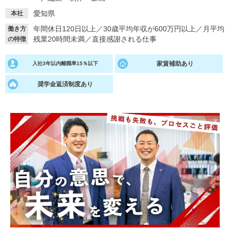
愛知県
本社
就活支援
就活コラム
年間休日120日以上
／
30歳平均年収が600万円以上
／
月平均
働き方
就活ノウハウが満載！
お役立ち記事・相談室など
残業20時間未満
／
直接感謝される仕事
の特徴
適職診断
就活チャンネル
家賃補助あり
入社3年以内離職率15％以下
あなたに合う仕事を診断！
動画で対策講座をチェック
奨学金返済制度あり
就活ニュースペーパー
よくある質問
就活時事ニュースを更新
不明点があればこちら