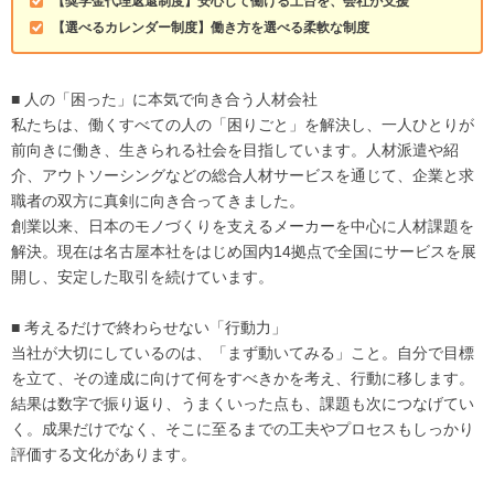
【奨学金代理返還制度】安心して働ける土台を、会社が支援
【選べるカレンダー制度】働き方を選べる柔軟な制度
■ 人の「困った」に本気で向き合う人材会社
私たちは、働くすべての人の「困りごと」を解決し、一人ひとりが
前向きに働き、生きられる社会を目指しています。人材派遣や紹
介、アウトソーシングなどの総合人材サービスを通じて、企業と求
職者の双方に真剣に向き合ってきました。
創業以来、日本のモノづくりを支えるメーカーを中心に人材課題を
解決。現在は名古屋本社をはじめ国内14拠点で全国にサービスを展
開し、安定した取引を続けています。
■ 考えるだけで終わらせない「行動力」
当社が大切にしているのは、「まず動いてみる」こと。自分で目標
を立て、その達成に向けて何をすべきかを考え、行動に移します。
結果は数字で振り返り、うまくいった点も、課題も次につなげてい
く。成果だけでなく、そこに至るまでの工夫やプロセスもしっかり
評価する文化があります。