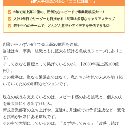
人事担当が語る
「ココに注目！」
6年で売上高20億の、圧倒的なスピードで事業規模拡大中！
入社1年目でリーダーも目指せる！明確＆多彩なキャリアステップ
若手中心のチームで、どんどん意見やアイデアを発信できる◎
創業からわずか6年で売上高20億円を達成。
当社は今、事業・組織ともに拡大を続ける急成長フェーズにありま
す。
そして次なる目標として掲げているのが、【2030年売上高100億
円】。
この数字は、単なる通過点ではなく、私たちが本気で未来を切り拓
いていくための明確なビジョンです。
現在の成長を支えているのは、スピード感のある挑戦と、個人の力
を最大限に引き出す仕組み。
新規営業部署の立ち上げや、直近4ヵ月連続での予算達成など、変化
と挑戦が日常にある環境です。
その中で大切にしているのは、「まずやってみる」「改善し続け