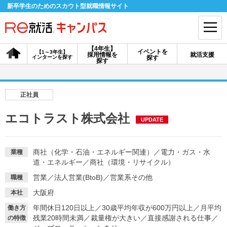
新卒学生のためのスカウト型就職情報サイト
【4年生】
イベントを
【1～3年生】
採用情報を
就活支援
インターンを探す
探す
会員登録
ログイン
探す
会員ID・パスワードを忘れた方はこちら
正社員
探す
エコトラスト株式会社
UPDATE
【4年生】
【4年生】
【1～3年生】
採用情報を探す
説明会を探す
インターンを探す
商社（化学・石油・エネルギー関連）
／
電力・ガス・水
業種
道・エネルギー
／
商社（環境・リサイクル）
営業
／
法人営業(BtoB)
／
営業系その他
職種
イベントを探す
スカウト
お知らせ
大阪府
本社
年間休日120日以上
／
30歳平均年収が600万円以上
／
月平均
働き方
残業20時間未満
／
裁量権が大きい
／
直接感謝される仕事
／
就活ノウハウ・サポート
の特徴