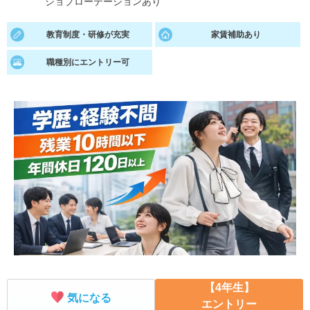
ジョブローテーションあり
就活支援
就活コラム
教育制度・研修が充実
家賃補助あり
就活ノウハウが満載！
お役立ち記事・相談室など
職種別にエントリー可
適職診断
就活チャンネル
あなたに合う仕事を診断！
動画で対策講座をチェック
就活ニュースペーパー
よくある質問
就活時事ニュースを更新
不明点があればこちら
【4年生】
気になる
エントリー