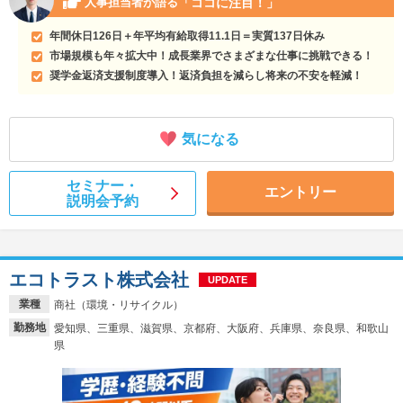
「ココに注目！」
人事担当者が語る
年間休日126日＋年平均有給取得11.1日＝実質137日休み
市場規模も年々拡大中！成長業界でさまざまな仕事に挑戦できる！
奨学金返済支援制度導入！返済負担を減らし将来の不安を軽減！
気になる
セミナー・
エントリー
説明会予約
エコトラスト株式会社
UPDATE
業種
商社（環境・リサイクル）
勤務地
愛知県、三重県、滋賀県、京都府、大阪府、兵庫県、奈良県、和歌山
県