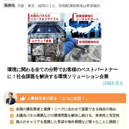
勤務地
大阪・東京・福岡のうち、初期配属勤務地は希望確約
就活支援
就活コラム
就活ノウハウが満載！
お役立ち記事・相談室など
適職診断
就活チャンネル
あなたに合う仕事を診断！
動画で対策講座をチェック
就活ニュースペーパー
よくある質問
就活時事ニュースを更新
不明点があればこちら
環境に関わる全ての分野でお客様のベストパートナー
に！社会課題を解決する環境ソリューション企業
詳細を見る
「ココに注目！」
人事担当者が語る
全国の優良業者と連携！ニーズに合わせて提案できる独自の強み
太陽光パネル廃棄などの環境問題を解決し続ける、将来性と安定性
個人のキャリアを意識した育成や海外展開など様々なことに挑戦！