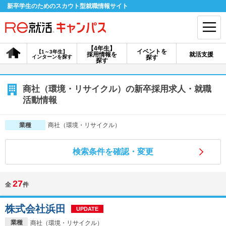
新卒学生のためのスカウト型就職情報サイト
【4年生】
イベントを
【1～3年生】
採用情報を
就活支援
インターンを探す
探す
会員登録
ログイン
探す
会員ID・パスワードを忘れた方はこちら
商社（環境・リサイクル）の新卒採用求人・就職
活動情報
探す
商社（環境・リサイクル）
業種
【4年生】
【4年生】
【1～3年生】
採用情報を探す
説明会を探す
インターンを探す
検索条件を確認・変更
27
全
件
イベントを探す
スカウト
お知らせ
株式会社浜田
UPDATE
就活ノウハウ・サポート
業種
商社（環境・リサイクル）